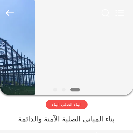
Qingdao
KaFa
Fabrication
Co.,
Ltd..
All
Rights
Reserved.
المنزل
المنتجات
فيديوهات
عرض
الواقع
البناء الصلب البناء
الافتراضي
بناء المباني الصلبة الآمنة والدائمة
معلومات