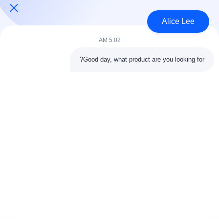
الاتصال
Alice Lee
5:02 AM
فئات شعبية
جميع
Good day, what product are you looking for?
البناء الصلب البناء
ورشة الهيكل الصلب
الهندسة المعمارية
مستودع الهيكل الصلب
الهيكلية الصلب
خدمات تصنيع الصلب
عوارض الفولاذ الهيكلي
المجلفن الصلب
مبنى معرض السيارات
المجلفن