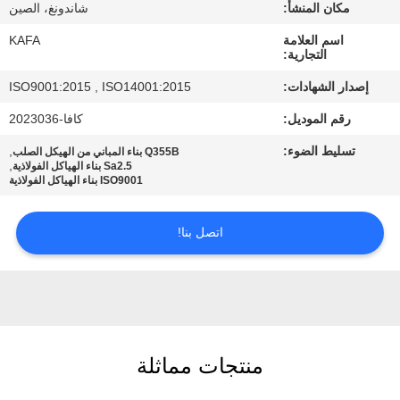
عنا
مكان المنشأ:
شاندونغ، الصين
اسم العلامة
KAFA
التجارية:
جولة
إصدار الشهادات:
ISO9001:2015 , ISO14001:2015
في
رقم الموديل:
كافا-2023036
المصنع
تسليط الضوء:
,
Q355B بناء المباني من الهيكل الصلب
,
Sa2.5 بناء الهياكل الفولاذية
ISO9001 بناء الهياكل الفولاذية
مراقبة
الجودة
اتصل بنا!
اتصل
بنا
أخبار
منتجات مماثلة