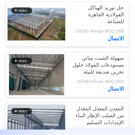
القضايا
حل توريد الهياكل
الفولاذية الجاهزة
للصناعة
خريطة
USD50~90/sqm MOQ:1000 متر مربع
الموقع
الاتصال
سياسة
سهولة التثبيت مباني
الخصوصية
مستودعات الفولاذ حلول
تخزين صديقة للبيئة
USD40-60/sqm MOQ:1000 متر مربع
الاتصال
المعدن المعدل المعدل
من الصلب الإطار البناء
الإمدادات التسليم
USD30-50 per sqm MOQ:1000 متر مربع