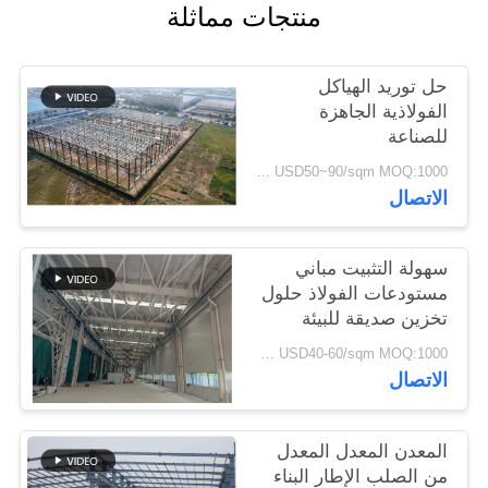
منتجات مماثلة
القضايا
حل توريد الهياكل
خريطة
الفولاذية الجاهزة
الموقع
للصناعة
USD50~90/sqm MOQ:1000 متر مربع
سياسة
الاتصال
الخصوصية
سهولة التثبيت مباني
مستودعات الفولاذ حلول
تخزين صديقة للبيئة
USD40-60/sqm MOQ:1000 متر مربع
الاتصال
المعدن المعدل المعدل
من الصلب الإطار البناء