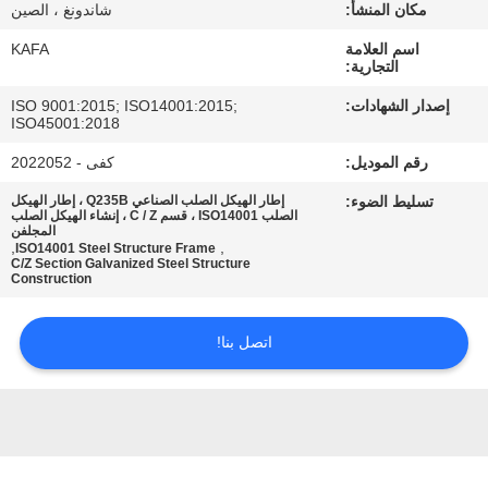
عنا
مكان المنشأ:
شاندونغ ، الصين
اسم العلامة
KAFA
التجارية:
جولة
إصدار الشهادات:
ISO 9001:2015; ISO14001:2015;
في
ISO45001:2018
المصنع
رقم الموديل:
كفى - 2022052
تسليط الضوء:
إطار الهيكل الصلب الصناعي Q235B ، إطار الهيكل
الصلب ISO14001 ، قسم C / Z ، إنشاء الهيكل الصلب
مراقبة
المجلفن
,
,
ISO14001 Steel Structure Frame
الجودة
C/Z Section Galvanized Steel Structure
Construction
اتصل
اتصل بنا!
بنا
أخبار