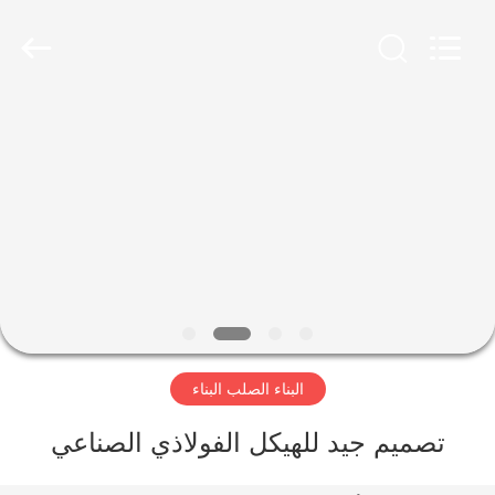
Qingdao
KaFa
Fabrication
Co.,
Ltd..
All
Rights
Reserved.
المنزل
المنتجات
فيديوهات
عرض
الواقع
البناء الصلب البناء
الافتراضي
تصميم جيد للهيكل الفولاذي الصناعي
معلومات