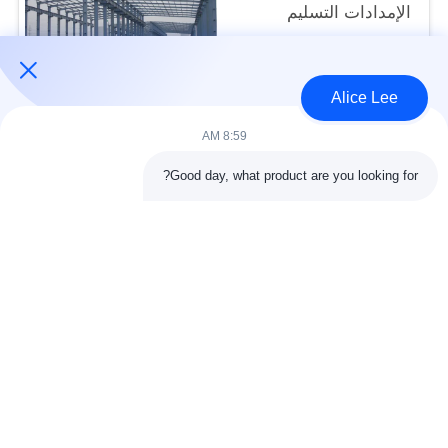
الإمدادات التسليم
USD30-50 per sqm MOQ:1000 متر مربع
الاتصال
Alice Lee
8:59 AM
فئات شعبية
جميع
Good day, what product are you looking for?
البناء الصلب البناء
ورشة الهيكل الصلب
الهندسة المعمارية
مستودع الهيكل الصلب
الهيكلية الصلب
خدمات تصنيع الصلب
عوارض الفولاذ الهيكلي
المجلفن الصلب
مبنى معرض السيارات
المجلفن