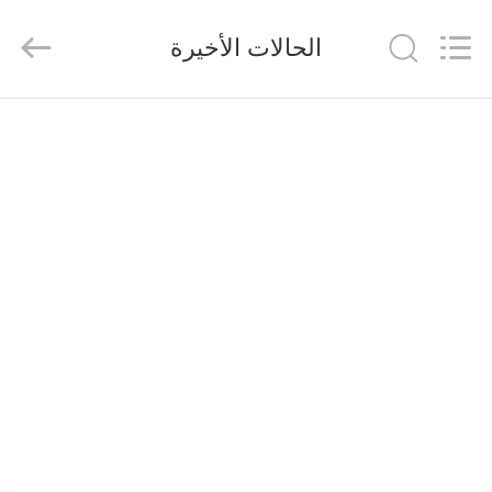
Qingdao
KaFa
Fabrication
الحالات الأخيرة
Co.,
Ltd..
All
Rights
Reserved.
المنزل
المنتجات
فيديوهات
عرض
الواقع
الافتراضي
معلومات