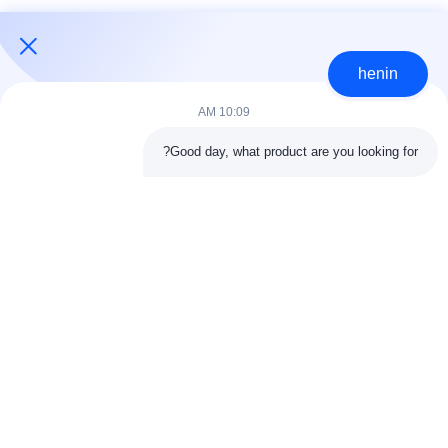
عنا
جولة
henin
في
10:09 AM
المصنع
Good day, what product are you looking for?
loading...
مراقبة
فئات شعبية
الجودة
جميع
اتصل
البناء الصلب البناء
ورشة الهيكل الصلب
بنا
الهندسة المعمارية
مستودع الهيكل الصلب
الهيكلية الصلب
أخبار