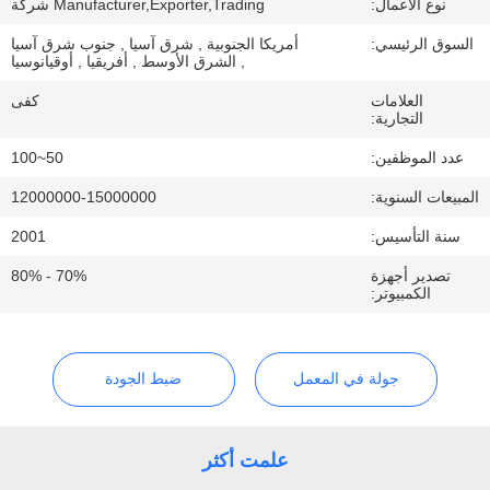
نوع الأعمال:
Manufacturer,Exporter,Trading شركة
عنا
السوق الرئيسي:
أمريكا الجنوبية , شرق آسيا , جنوب شرق آسيا
, الشرق الأوسط , أفريقيا , أوقيانوسيا
جولة
العلامات
كفى
في
التجارية:
المصنع
عدد الموظفين:
50~100
المبيعات السنوية:
12000000-15000000
مراقبة
سنة التأسيس:
2001
الجودة
تصدير أجهزة
70% - 80%
الكمبيوتر:
اتصل
بنا
جولة في المعمل
ضبط الجودة
أخبار
علمت أكثر