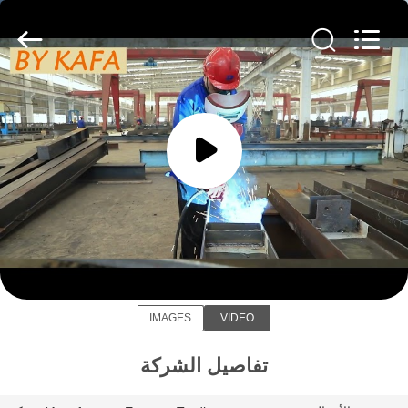
Qingdao
KaFa
Fabrication
Co.,
Ltd..
All
Rights
Reserved.
المنزل
المنتجات
فيديوهات
Qingdao KaFa Fabrication Co., Ltd.
عرض
الواقع
IMAGES
VIDEO
الافتراضي
تفاصيل الشركة
معلومات