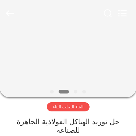
Qingdao
KaFa
Fabrication
Co.,
Ltd..
All
Rights
Reserved.
المنزل
المنتجات
فيديوهات
عرض
الواقع
البناء الصلب البناء
الافتراضي
حل توريد الهياكل الفولاذية الجاهزة
معلومات
للصناعة