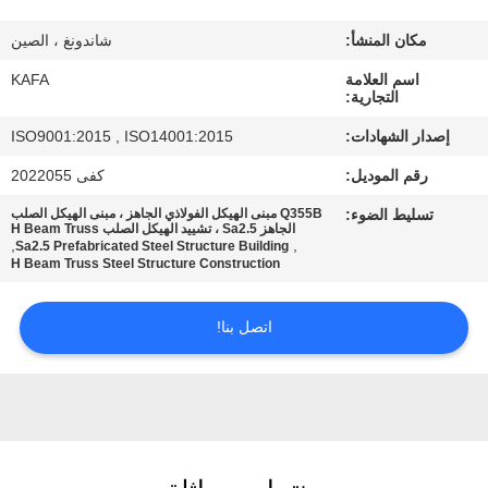
عنا
مكان المنشأ:
شاندونغ ، الصين
جولة
اسم العلامة
KAFA
التجارية:
في
إصدار الشهادات:
ISO9001:2015 , ISO14001:2015
المصنع
رقم الموديل:
كفى 2022055
تسليط الضوء:
Q355B مبنى الهيكل الفولاذي الجاهز ، مبنى الهيكل الصلب
مراقبة
الجاهز Sa2.5 ، تشييد الهيكل الصلب H Beam Truss
,
,
Sa2.5 Prefabricated Steel Structure Building
الجودة
H Beam Truss Steel Structure Construction
اتصل بنا!
اتصل
بنا
أخبار