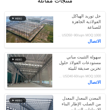
منتجات مماثلة
القضايا
حل توريد الهياكل
خريطة
الفولاذية الجاهزة
للصناعة
الموقع
USD50~90/sqm MOQ:1000 متر مربع
الاتصال
سياسة
الخصوصية
سهولة التثبيت مباني
مستودعات الفولاذ حلول
تخزين صديقة للبيئة
USD40-60/sqm MOQ:1000 متر مربع
الاتصال
المعدن المعدل المعدل
من الصلب الإطار البناء
الإمدادات التسليم