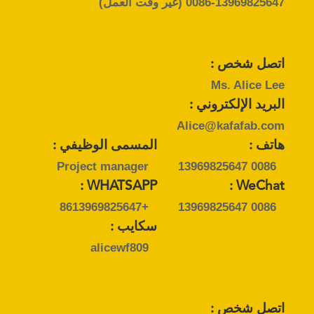
0086-13969825647
(غير وقت العمل)
القضايا
خريطة
اتصل شخص :
الموقع
Ms. Alice Lee
البريد الإلكتروني :
سياسة
Alice@kafafab.com
هاتف :
المسمى الوظيفي :
الخصوصية
Project manager
0086 13969825647
WHATSAPP :
WeChat :
+8613969825647
0086 13969825647
سكايب :
alicewf809
اتصل شخص :