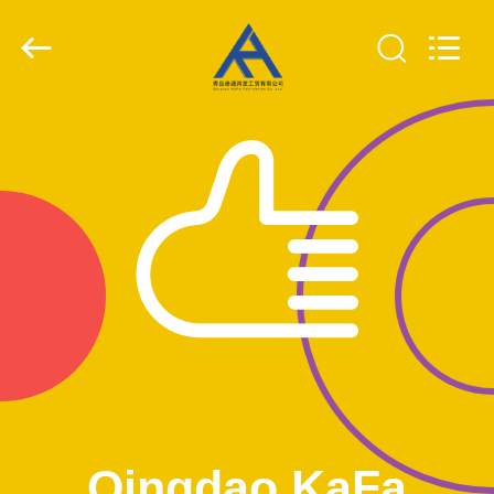
Qingdao
KaFa
Fabrication
Co.,
Ltd..
All
Rights
Reserved.
المنزل
المنتجات
فيديوهات
عرض
الواقع
الافتراضي
معلومات
Qingdao KaFa