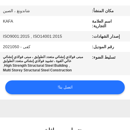
عنا
مكان المنشأ:
شاندونغ ، الصين
جولة
اسم العلامة
KAFA
التجارية:
في
إصدار الشهادات:
ISO9001:2015 , ISO14001:2015
المصنع
رقم الموديل:
كفى - 2021050
تسليط الضوء:
مبنى فولاذي إنشائي متعدد الطوابق ، مبنى فولاذي إنشائي
مراقبة
عالي القوة ، تشييد فولاذي إنشائي متعدد الطوابق
,
,
High Strength Structural Steel Building
الجودة
Multi Storey Structural Steel Construction
اتصل بنا!
اتصل
بنا
أخبار