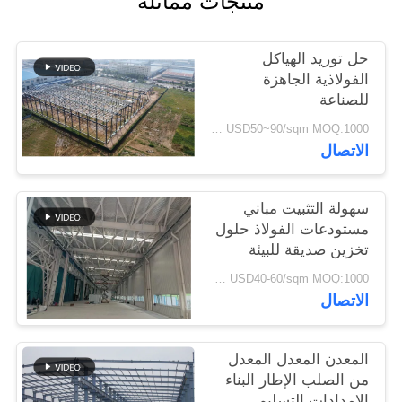
منتجات مماثلة
القضايا
حل توريد الهياكل
خريطة
الفولاذية الجاهزة
للصناعة
الموقع
USD50~90/sqm MOQ:1000 متر مربع
الاتصال
سياسة
الخصوصية
سهولة التثبيت مباني
مستودعات الفولاذ حلول
تخزين صديقة للبيئة
USD40-60/sqm MOQ:1000 متر مربع
الاتصال
المعدن المعدل المعدل
من الصلب الإطار البناء
الإمدادات التسليم