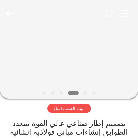
Qingdao
KaFa
Fabrication
Co.,
Ltd..
All
Rights
Reserved.
المنزل
المنتجات
فيديوهات
عرض
الواقع
البناء الصلب البناء
الافتراضي
تصميم إطار صناعي عالي القوة متعدد
معلومات
الطوابق إنشاءات مباني فولاذية إنشائية