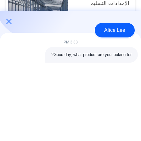
الإمدادات التسليم
USD30-50 per sqm MOQ:1000 متر مربع
الاتصال
Alice Lee
3:33 PM
فئات شعبية
جميع
Good day, what product are you looking for?
البناء الصلب البناء
ورشة الهيكل الصلب
الهندسة المعمارية
مستودع الهيكل الصلب
الهيكلية الصلب
خدمات تصنيع الصلب
عوارض الفولاذ الهيكلي
المجلفن الصلب
مبنى معرض السيارات
المجلفن