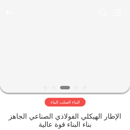
Qingdao
KaFa
Fabrication
Co.,
Ltd..
All
Rights
Reserved.
المنزل
المنتجات
فيديوهات
عرض
الواقع
البناء الصلب البناء
الافتراضي
الإطار الهيكلي الفولاذي الصناعي الجاهز
معلومات
بناء البناء قوة عالية