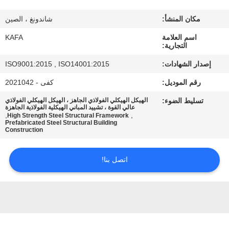
عنا
مكان المنشأ:
شاندونغ ، الصين
جولة
اسم العلامة
KAFA
التجارية:
في
إصدار الشهادات:
ISO9001:2015 , ISO14001:2015
المصنع
رقم الموديل:
كفى - 2021042
تسليط الضوء:
الهيكل الهيكلي الفولاذي الجاهز ، الهيكل الهيكلي الفولاذي
مراقبة
عالي القوة ، تشييد المباني الهيكلية الفولاذية الجاهزة
,
,
High Strength Steel Structural Framework
الجودة
Prefabricated Steel Structural Building
Construction
اتصل
اتصل بنا!
بنا
أخبار