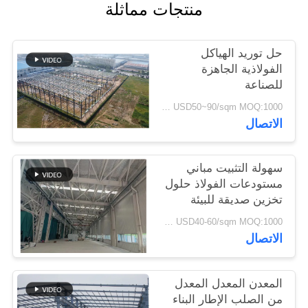
منتجات مماثلة
القضايا
حل توريد الهياكل
خريطة
الفولاذية الجاهزة
الموقع
للصناعة
USD50~90/sqm MOQ:1000 متر مربع
سياسة
الاتصال
الخصوصية
سهولة التثبيت مباني
مستودعات الفولاذ حلول
تخزين صديقة للبيئة
USD40-60/sqm MOQ:1000 متر مربع
الاتصال
المعدن المعدل المعدل
من الصلب الإطار البناء