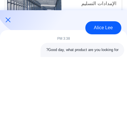
الإمدادات التسليم
USD30-50 per sqm MOQ:1000 متر مربع
الاتصال
Alice Lee
3:38 PM
فئات شعبية
جميع
Good day, what product are you looking for?
البناء الصلب البناء
ورشة الهيكل الصلب
الهندسة المعمارية
مستودع الهيكل الصلب
الهيكلية الصلب
خدمات تصنيع الصلب
عوارض الفولاذ الهيكلي
المجلفن الصلب
مبنى معرض السيارات
المجلفن