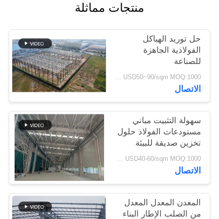
منتجات مماثلة
القضايا
حل توريد الهياكل
خريطة
الفولاذية الجاهزة
الموقع
للصناعة
USD50~90/sqm MOQ:1000 متر مربع
سياسة
الاتصال
الخصوصية
سهولة التثبيت مباني
مستودعات الفولاذ حلول
تخزين صديقة للبيئة
USD40-60/sqm MOQ:1000 متر مربع
الاتصال
المعدن المعدل المعدل
من الصلب الإطار البناء