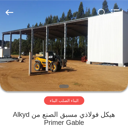
Qingdao
KaFa
Fabrication
Co.,
Ltd..
All
Rights
Reserved.
المنزل
المنتجات
فيديوهات
عرض
الواقع
البناء الصلب البناء
الافتراضي
هيكل فولاذي مسبق الصنع من Alkyd
معلومات
Primer Gable