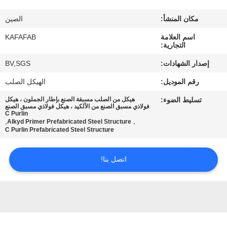
عنا
مكان المنشأ:
الصين
جولة
اسم العلامة
KAFAFAB
التجارية:
في
إصدار الشهادات:
BV,SGS
المصنع
رقم الموديل:
الهيكل الصلب
تسليط الضوء:
هيكل من الصلب مسبقة الصنع بإطار الجملون ، هيكل
مراقبة
فولاذي مسبق الصنع من الألكيد ، هيكل فولاذي مسبق الصنع
C Purlin
الجودة
,
,
Alkyd Primer Prefabricated Steel Structure
C Purlin Prefabricated Steel Structure
اتصل
اتصل بنا!
بنا
أخبار