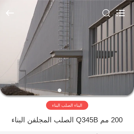
Qingdao
KaFa
Fabrication
Co.,
Ltd..
All
Rights
Reserved.
المنزل
المنتجات
فيديوهات
عرض
الواقع
البناء الصلب البناء
الافتراضي
200 مم Q345B الصلب المجلفن البناء
معلومات