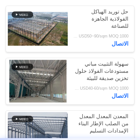
القضايا
حل توريد الهياكل
الفولاذية الجاهزة
خريطة
للصناعة
الموقع
USD50~90/sqm MOQ:1000 متر مربع
الاتصال
سياسة
سهولة التثبيت مباني
الخصوصية
مستودعات الفولاذ حلول
تخزين صديقة للبيئة
USD40-60/sqm MOQ:1000 متر مربع
الاتصال
المعدن المعدل المعدل
من الصلب الإطار البناء
الإمدادات التسليم