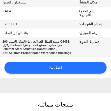
عنا
مكان المنشأ:
تشينغداو ، الصين
اسم العلامة
KAFA
التجارية:
جولة
إصدار الشهادات:
ISO 9001
في
رقم الموديل:
بناء الهيكل الصلب
المصنع
تسليط الضوء:
Q345B تشييد الهيكل الفولاذي ، بناء الهيكل الصلب 200
مم ، مباني المستودعات الجاهزة المضادة للزلازل
,
,
200mm Steel Structure Construction
مراقبة
Anti Seismic Prefabricated Warehouse Buildings
الجودة
اتصل بنا!
اتصل
بنا
أخبار
منتجات مماثلة