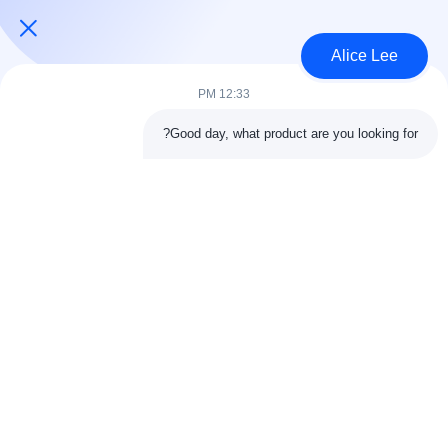
USD30-50 per sqm MOQ:1000 متر مربع
الاتصال
Alice Lee
12:33 PM
فئات شعبية
جميع
Good day, what product are you looking for?
البناء الصلب البناء
ورشة الهيكل الصلب
الهندسة المعمارية
مستودع الهيكل الصلب
الهيكلية الصلب
خدمات تصنيع الصلب
عوارض الفولاذ الهيكلي
المجلفن الصلب
مبنى معرض السيارات
المجلفن