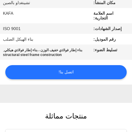
عنا
مكان المنشأ:
تشينغداو بالصين
اسم العلامة
KAFA
التجارية:
جولة
إصدار الشهادات:
ISO 9001
في
رقم الموديل:
بناء الهيكل الصلب
المصنع
تسليط الضوء:
,
بناء إطار فولاذي خفيف الوزن ، بناء إطار فولاذي هيكلي
structural steel frame construction
مراقبة
الجودة
اتصل بنا!
اتصل
بنا
منتجات مماثلة
أخبار