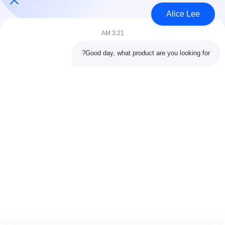
Alice Lee
3:21 AM
فئات شعبية
جميع
Good day, what product are you looking for?
البناء الصلب البناء
ورشة الهيكل الصلب
الهندسة المعمارية
مستودع الهيكل الصلب
الهيكلية الصلب
خدمات تصنيع الصلب
عوارض الفولاذ الهيكلي
المجلفن الصلب
مبنى معرض السيارات
المجلفن