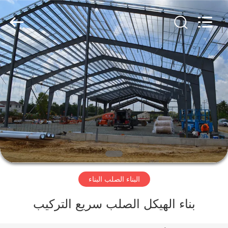
Qingdao
KaFa
Fabrication
Co.,
Ltd..
All
Rights
Reserved.
المنزل
المنتجات
فيديوهات
عرض
الواقع
البناء الصلب البناء
الافتراضي
بناء الهيكل الصلب سريع التركيب
معلومات