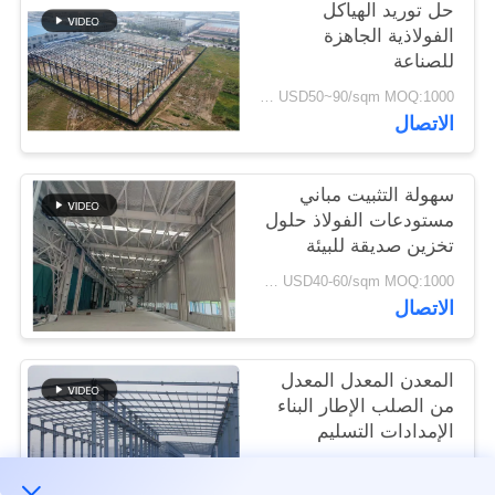
حل توريد الهياكل
القضايا
الفولاذية الجاهزة
للصناعة
خريطة
USD50~90/sqm MOQ:1000 متر مربع
الاتصال
الموقع
سهولة التثبيت مباني
سياسة
مستودعات الفولاذ حلول
الخصوصية
تخزين صديقة للبيئة
USD40-60/sqm MOQ:1000 متر مربع
الاتصال
المعدن المعدل المعدل
من الصلب الإطار البناء
الإمدادات التسليم
USD30-50 per sqm MOQ:1000 متر مربع
الاتصال