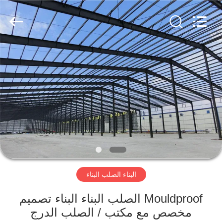
Qingdao
KaFa
Fabrication
Co.,
Ltd..
All
Rights
Reserved.
المنزل
المنتجات
فيديوهات
عرض
الواقع
البناء الصلب البناء
الافتراضي
Mouldproof الصلب البناء البناء تصميم
معلومات
مخصص مع مكتب / الصلب الدرج