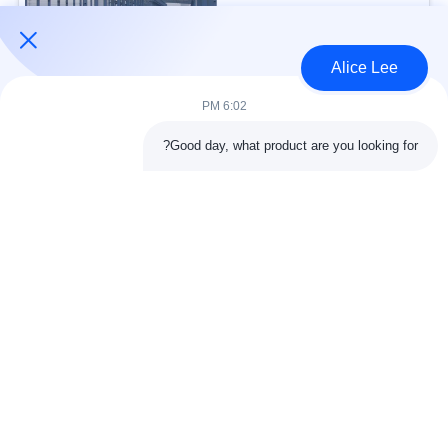
USD30-50 per sqm MOQ:1000 متر مربع
الاتصال
Alice Lee
6:02 PM
فئات شعبية
جميع
Good day, what product are you looking for?
البناء الصلب البناء
ورشة الهيكل الصلب
الهندسة المعمارية
مستودع الهيكل الصلب
الهيكلية الصلب
خدمات تصنيع الصلب
عوارض الفولاذ الهيكلي
المجلفن الصلب
مبنى معرض السيارات
المجلفن