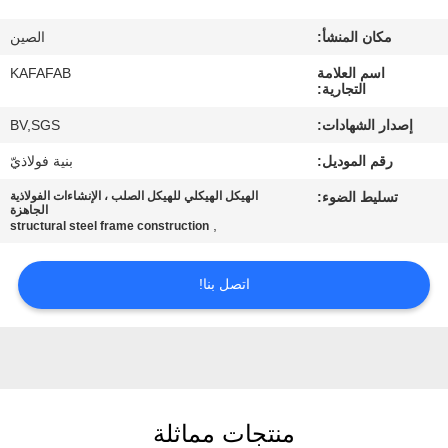
عنا
مكان المنشأ:
الصين
جولة
اسم العلامة
KAFAFAB
التجارية:
في
إصدار الشهادات:
BV,SGS
المصنع
رقم الموديل:
بنية فولاذيّ
تسليط الضوء:
الهيكل الهيكلي للهيكل الصلب ، الإنشاءات الفولاذية
مراقبة
الجاهزة
,
structural steel frame construction
الجودة
اتصل بنا!
اتصل
بنا
أخبار
منتجات مماثلة