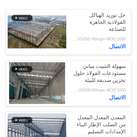
القضايا
حل توريد الهياكل
الفولاذية الجاهزة
خريطة
للصناعة
الموقع
USD50~90/sqm MOQ:1000 متر مربع
الاتصال
سياسة
الخصوصية
سهولة التثبيت مباني
مستودعات الفولاذ حلول
تخزين صديقة للبيئة
USD40-60/sqm MOQ:1000 متر مربع
الاتصال
المعدن المعدل المعدل
من الصلب الإطار البناء
الإمدادات التسليم