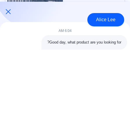
USD30-50 per sqm MOQ:1000 متر مربع
الاتصال
Alice Lee
6:04 AM
فئات شعبية
جميع
Good day, what product are you looking for?
البناء الصلب البناء
ورشة الهيكل الصلب
الهندسة المعمارية
مستودع الهيكل الصلب
الهيكلية الصلب
خدمات تصنيع الصلب
عوارض الفولاذ الهيكلي
المجلفن الصلب
مبنى معرض السيارات
المجلفن