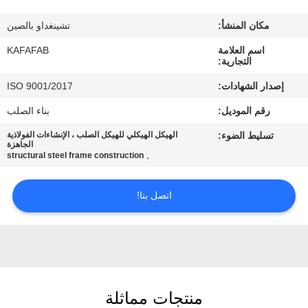
عنا
مكان المنشأ:
تشينغداو بالصين
جولة
اسم العلامة
KAFAFAB
التجارية:
في
إصدار الشهادات:
ISO 9001/2017
المصنع
رقم الموديل:
بناء الصلب
تسليط الضوء:
الهيكل الهيكلي للهيكل الصلب ، الإنشاءات الفولاذية
مراقبة
الجاهزة
,
structural steel frame construction
الجودة
اتصل بنا!
اتصل
بنا
أخبار
منتجات مماثلة