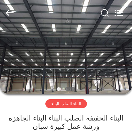
Qingdao
KaFa
Fabrication
Co.,
Ltd..
All
Rights
Reserved.
المنزل
المنتجات
فيديوهات
عرض
الواقع
البناء الصلب البناء
الافتراضي
البناء الخفيفة الصلب البناء البناء الجاهزة
معلومات
ورشة عمل كبيرة سبان