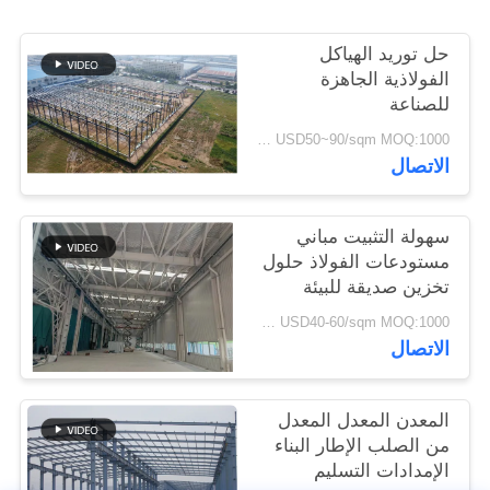
القضايا
حل توريد الهياكل
الفولاذية الجاهزة
خريطة
للصناعة
الموقع
USD50~90/sqm MOQ:1000 متر مربع
الاتصال
سياسة
الخصوصية
سهولة التثبيت مباني
مستودعات الفولاذ حلول
تخزين صديقة للبيئة
USD40-60/sqm MOQ:1000 متر مربع
الاتصال
المعدن المعدل المعدل
من الصلب الإطار البناء
الإمدادات التسليم