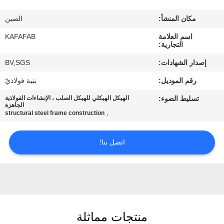
عنا
مكان المنشأ:
الصين
جولة
اسم العلامة
KAFAFAB
التجارية:
في
إصدار الشهادات:
BV,SGS
المصنع
رقم الموديل:
بنية فولاذيّ
تسليط الضوء:
الهيكل الهيكلي للهيكل الصلب ، الإنشاءات الفولاذية
مراقبة
الجاهزة
,
structural steel frame construction
الجودة
اتصل بنا!
اتصل
بنا
أخبار
منتجات مماثلة