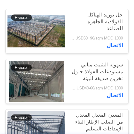
القضايا
حل توريد الهياكل
الفولاذية الجاهزة
خريطة
للصناعة
الموقع
USD50~90/sqm MOQ:1000 متر مربع
الاتصال
سياسة
الخصوصية
سهولة التثبيت مباني
مستودعات الفولاذ حلول
تخزين صديقة للبيئة
USD40-60/sqm MOQ:1000 متر مربع
الاتصال
المعدن المعدل المعدل
من الصلب الإطار البناء
الإمدادات التسليم