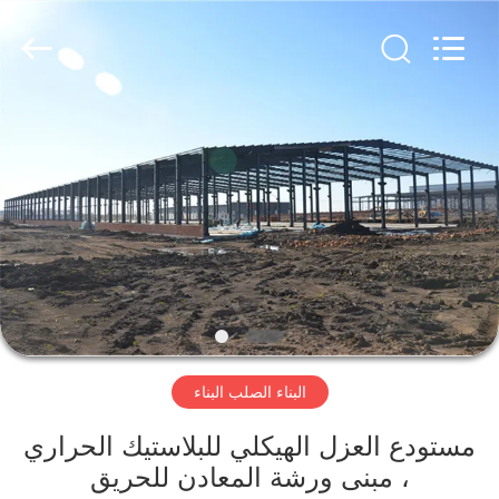
Qingdao
KaFa
Fabrication
Co.,
Ltd..
All
Rights
Reserved.
المنزل
المنتجات
فيديوهات
عرض
الواقع
البناء الصلب البناء
الافتراضي
مستودع العزل الهيكلي للبلاستيك الحراري
معلومات
، مبنى ورشة المعادن للحريق