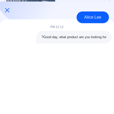
USD30-50 per sqm MOQ:1000 متر مربع
الاتصال
Alice Lee
12:12 PM
فئات شعبية
جميع
Good day, what product are you looking for?
البناء الصلب البناء
ورشة الهيكل الصلب
الهندسة المعمارية
مستودع الهيكل الصلب
الهيكلية الصلب
خدمات تصنيع الصلب
عوارض الفولاذ الهيكلي
المجلفن الصلب
مبنى معرض السيارات
المجلفن