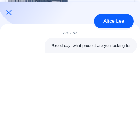
USD30-50 per sqm MOQ:1000 متر مربع
الاتصال
Alice Lee
7:53 AM
فئات شعبية
جميع
Good day, what product are you looking for?
البناء الصلب البناء
ورشة الهيكل الصلب
الهندسة المعمارية
مستودع الهيكل الصلب
الهيكلية الصلب
خدمات تصنيع الصلب
عوارض الفولاذ الهيكلي
المجلفن الصلب
مبنى معرض السيارات
المجلفن