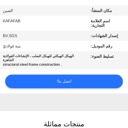
عنا
مكان المنشأ:
الصين
جولة
اسم العلامة
KAFAFAB
التجارية:
في
إصدار الشهادات:
BV,SGS
المصنع
رقم الموديل:
بنية فولاذيّ
تسليط الضوء:
الهيكل الهيكلي للهيكل الصلب ، الإنشاءات الفولاذية
مراقبة
الجاهزة
,
structural steel frame construction
الجودة
اتصل بنا!
اتصل
بنا
أخبار
منتجات مماثلة