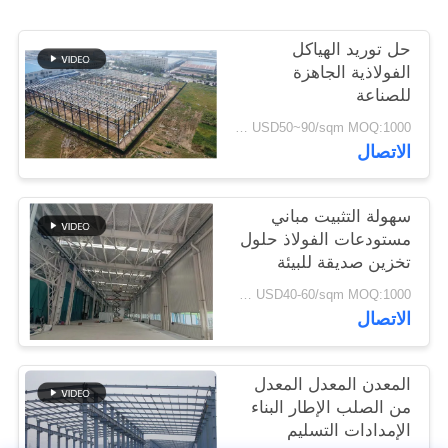
القضايا
حل توريد الهياكل
الفولاذية الجاهزة
خريطة
للصناعة
الموقع
USD50~90/sqm MOQ:1000 متر مربع
الاتصال
سياسة
الخصوصية
سهولة التثبيت مباني
مستودعات الفولاذ حلول
تخزين صديقة للبيئة
USD40-60/sqm MOQ:1000 متر مربع
الاتصال
المعدن المعدل المعدل
من الصلب الإطار البناء
الإمدادات التسليم