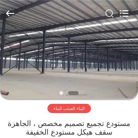
Qingdao
KaFa
Fabrication
Co.,
Ltd..
All
Rights
Reserved.
المنزل
المنتجات
فيديوهات
عرض
الواقع
البناء الصلب البناء
الافتراضي
مستودع تجميع تصميم مخصص ، الجاهزة
معلومات
سقف هيكل مستودع الخفيفة