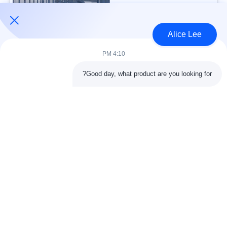
USD30-50 per sqm MOQ:1000 متر مربع
الاتصال
Alice Lee
4:10 PM
فئات شعبية
جميع
Good day, what product are you looking for?
البناء الصلب البناء
ورشة الهيكل الصلب
الهندسة المعمارية
مستودع الهيكل الصلب
الهيكلية الصلب
خدمات تصنيع الصلب
عوارض الفولاذ الهيكلي
المجلفن الصلب
مبنى معرض السيارات
المجلفن