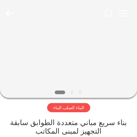
Qingdao
KaFa
Fabrication
Co.,
Ltd..
All
Rights
Reserved.
المنزل
المنتجات
فيديوهات
عرض
الواقع
البناء الصلب البناء
الافتراضي
بناء سريع مباني متعددة الطوابق سابقة
معلومات
التجهيز لمبنى المكاتب