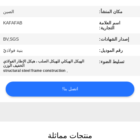
عنا
مكان المنشأ:
الصين
جولة
اسم العلامة
KAFAFAB
التجارية:
في
إصدار الشهادات:
BV,SGS
المصنع
رقم الموديل:
بنية فولاذيّ
تسليط الضوء:
الهيكل الهيكلي للهيكل الصلب ، هيكل الإطار الفولاذي
مراقبة
الخفيف الوزن
,
structural steel frame construction
الجودة
اتصل بنا!
اتصل
بنا
أخبار
منتجات مماثلة