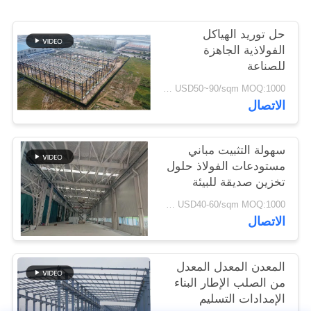
القضايا
حل توريد الهياكل
الفولاذية الجاهزة
خريطة
للصناعة
الموقع
USD50~90/sqm MOQ:1000 متر مربع
الاتصال
سياسة
الخصوصية
سهولة التثبيت مباني
مستودعات الفولاذ حلول
تخزين صديقة للبيئة
USD40-60/sqm MOQ:1000 متر مربع
الاتصال
المعدن المعدل المعدل
من الصلب الإطار البناء
الإمدادات التسليم