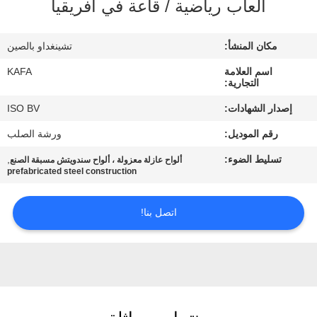
ألعاب رياضية / قاعة في أفريقيا
عنا
مكان المنشأ:
تشينغداو بالصين
جولة
اسم العلامة
KAFA
في
التجارية:
المصنع
إصدار الشهادات:
ISO BV
رقم الموديل:
ورشة الصلب
مراقبة
تسليط الضوء:
,
ألواح عازلة معزولة ، ألواح سندويتش مسبقة الصنع
الجودة
prefabricated steel construction
اتصل بنا!
اتصل
بنا
أخبار