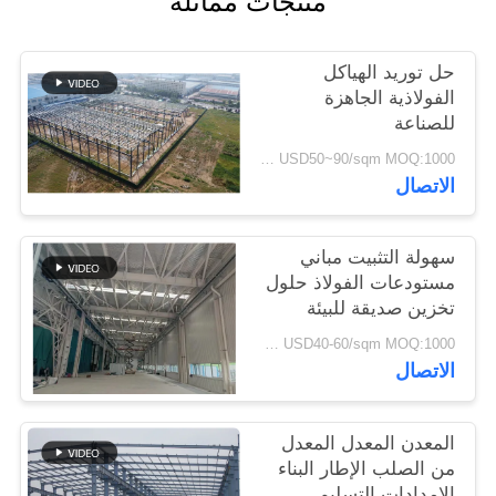
منتجات مماثلة
القضايا
حل توريد الهياكل
خريطة
الفولاذية الجاهزة
للصناعة
الموقع
USD50~90/sqm MOQ:1000 متر مربع
الاتصال
سياسة
الخصوصية
سهولة التثبيت مباني
مستودعات الفولاذ حلول
تخزين صديقة للبيئة
USD40-60/sqm MOQ:1000 متر مربع
الاتصال
المعدن المعدل المعدل
من الصلب الإطار البناء
الإمدادات التسليم