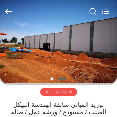
Qingdao
KaFa
Fabrication
Co.,
Ltd..
All
Rights
Reserved.
المنزل
المنتجات
فيديوهات
عرض
الواقع
البناء الصلب البناء
الافتراضي
توريد المباني سابقة الهندسة الهيكل
معلومات
الصلب / مستودع / ورشة عمل / صالة