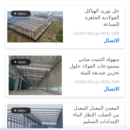
القضايا
حل توريد الهياكل
الفولاذية الجاهزة
خريطة
للصناعة
الموقع
USD50~90/sqm MOQ:1000 متر مربع
الاتصال
سياسة
سهولة التثبيت مباني
الخصوصية
مستودعات الفولاذ حلول
تخزين صديقة للبيئة
USD40-60/sqm MOQ:1000 متر مربع
الاتصال
المعدن المعدل المعدل
من الصلب الإطار البناء
الإمدادات التسليم