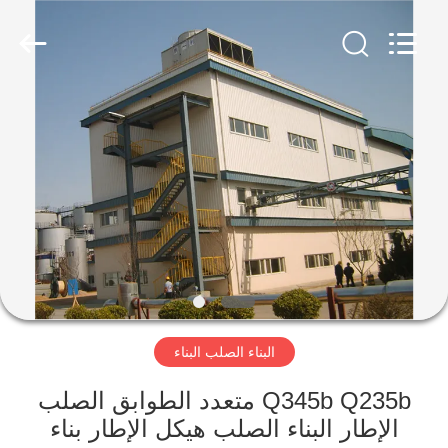
Qingdao
KaFa
Fabrication
Co.,
Ltd..
All
Rights
Reserved.
المنزل
المنتجات
فيديوهات
عرض
الواقع
البناء الصلب البناء
الافتراضي
Q345b Q235b متعدد الطوابق الصلب
معلومات
الإطار البناء الصلب هيكل الإطار بناء