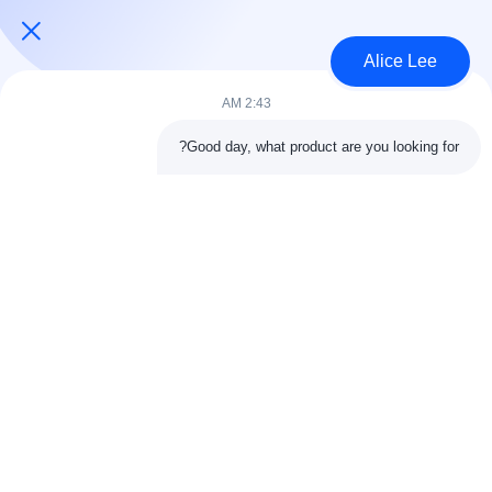
USD30-50 per sqm MOQ:1000 متر مربع
الاتصال
Alice Lee
2:43 AM
فئات شعبية
جميع
Good day, what product are you looking for?
البناء الصلب البناء
ورشة الهيكل الصلب
الهندسة المعمارية
مستودع الهيكل الصلب
الهيكلية الصلب
خدمات تصنيع الصلب
عوارض الفولاذ الهيكلي
المجلفن الصلب
مبنى معرض السيارات
المجلفن