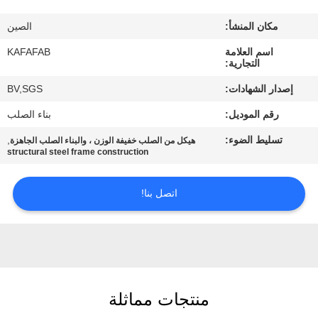
عنا
مكان المنشأ:
الصين
جولة
اسم العلامة
KAFAFAB
التجارية:
في
إصدار الشهادات:
BV,SGS
المصنع
رقم الموديل:
بناء الصلب
تسليط الضوء:
,
هيكل من الصلب خفيفة الوزن ، والبناء الصلب الجاهزة
مراقبة
structural steel frame construction
الجودة
اتصل بنا!
اتصل
بنا
أخبار
منتجات مماثلة