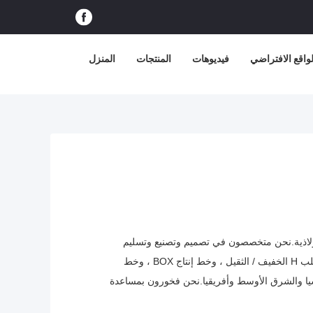
اقع الافتراضي
فيديوهات
المنتجات
المنزل
اريع الهياكل الفولاذية.نحن متخصصون في تصميم وتصنيع وتسليم
وتركيب مبنى الهيكل الصلب.تبلغ مساحة الأرضية 23000 متر مكعب ، ومساحة الورشة 12000 متر مكعب.نحن نمتلك خط إنتاج الصلب H الخفيف / الثقيل ، وخط إنتاج BOX ، وخط
وب شرق آسيا والشرق الأوسط وأفريقيا.نحن فخورون بمساعدة