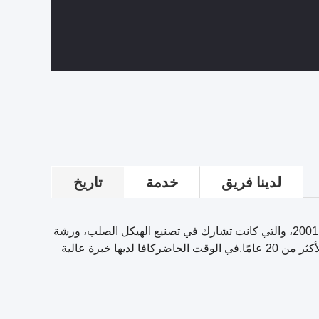
لدينا فريق
خدمة
تاريخ
تأسست شركة تشينغداو كافا للتصنيع في عام 2001، والتي كانت تشارك في تصنيع الهيكل الصلب، ورشة
العمل، والمستودع، وغيرها من مصانع الصلب لأكثر من 20 عامًا.في الوقت الحاضركافا لديها خبرة عالية