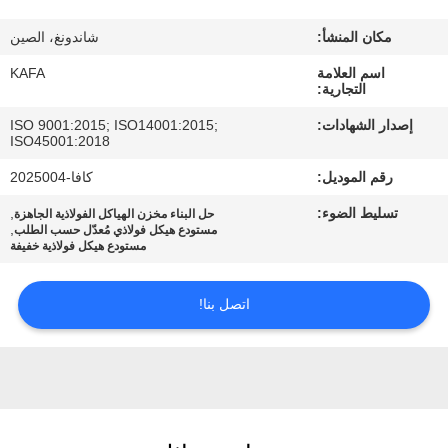
عنا
مكان المنشأ:
شاندونغ، الصين
جولة
اسم العلامة
KAFA
التجارية:
في
إصدار الشهادات:
ISO 9001:2015; ISO14001:2015;
المصنع
ISO45001:2018
رقم الموديل:
كافا-2025004
مراقبة
تسليط الضوء:
,
حل البناء مخزن الهياكل الفولاذية الجاهزة
,
مستودع هيكل فولاذي مُعدّل حسب الطلب
الجودة
مستودع هيكل فولاذية خفيفة
اتصل
اتصل بنا!
بنا
أخبار