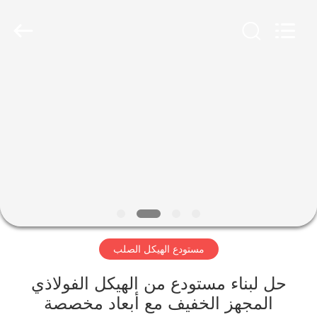
Qingdao
KaFa
Fabrication
Co.,
Ltd..
All
Rights
Reserved.
المنزل
المنتجات
فيديوهات
عرض
الواقع
مستودع الهيكل الصلب
الافتراضي
حل لبناء مستودع من الهيكل الفولاذي
معلومات
المجهز الخفيف مع أبعاد مخصصة