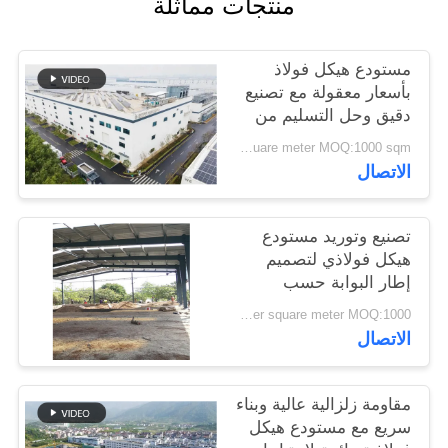
منتجات مماثلة
القضايا
مستودع هيكل فولاذ
خريطة
بأسعار معقولة مع تصنيع
الموقع
دقيق وحل التسليم من
نقطة واحدة
USD40~60 per square meter MOQ:1000 sqm
الاتصال
سياسة
الخصوصية
تصنيع وتوريد مستودع
هيكل فولاذي لتصميم
إطار البوابة حسب
الطلب في بنين
USD 20-60 per square meter MOQ:1000 مترا مربعا
الاتصال
مقاومة زلزالية عالية وبناء
سريع مع مستودع هيكل