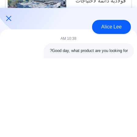
فولاذية دائمة لاحتياجات
التخزين الخاصة بك
USD40~60 per square meter MOQ:1000 متر مربع
الاتصال
Alice Lee
10:38 AM
فئات شعبية
جميع
Good day, what product are you looking for?
البناء الصلب البناء
ورشة الهيكل الصلب
الهندسة المعمارية
مستودع الهيكل الصلب
الهيكلية الصلب
خدمات تصنيع الصلب
عوارض الفولاذ الهيكلي
المجلفن الصلب
مبنى معرض السيارات
المجلفن