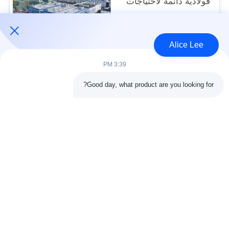
فولاذية دائمة لاحتياجات
التخزين الخاصة بك
USD40~60 per square meter MOQ:1000 متر مربع
الاتصال
Alice Lee
3:39 PM
فئات شعبية
جميع
Good day, what product are you looking for?
البناء الصلب البناء
ورشة الهيكل الصلب
الهندسة المعمارية
مستودع الهيكل الصلب
الهيكلية الصلب
خدمات تصنيع الصلب
عوارض الفولاذ الهيكلي
المجلفن الصلب
مبنى معرض السيارات
المجلفن