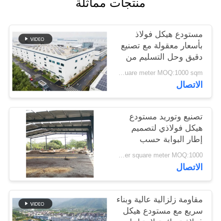
منتجات مماثلة
القضايا
مستودع هيكل فولاذ
خريطة
بأسعار معقولة مع تصنيع
الموقع
دقيق وحل التسليم من
نقطة واحدة
USD40~60 per square meter MOQ:1000 sqm
الاتصال
سياسة
الخصوصية
تصنيع وتوريد مستودع
هيكل فولاذي لتصميم
إطار البوابة حسب
الطلب في بنين
USD 20-60 per square meter MOQ:1000 مترا مربعا
الاتصال
مقاومة زلزالية عالية وبناء
سريع مع مستودع هيكل