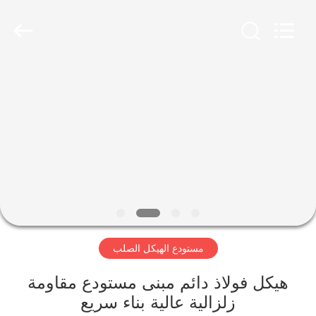
Qingdao
KaFa
Fabrication
Co.,
Ltd..
All
Rights
Reserved.
المنزل
المنتجات
فيديوهات
عرض
الواقع
مستودع الهيكل الصلب
الافتراضي
هيكل فولاذ دائم مبنى مستودع مقاومة
معلومات
زلزالية عالية بناء سريع