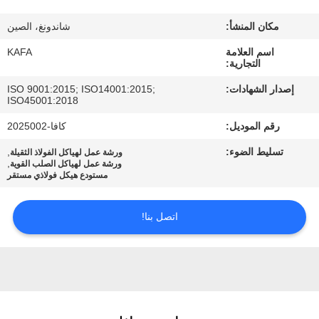
عنا
مكان المنشأ:
شاندونغ، الصين
جولة
اسم العلامة
KAFA
التجارية:
في
إصدار الشهادات:
ISO 9001:2015; ISO14001:2015;
المصنع
ISO45001:2018
رقم الموديل:
كافا-2025002
مراقبة
تسليط الضوء:
,
ورشة عمل لهياكل الفولاذ الثقيلة
,
ورشة عمل لهياكل الصلب القوية
الجودة
مستودع هيكل فولاذي مستقر
اتصل
اتصل بنا!
بنا
أخبار