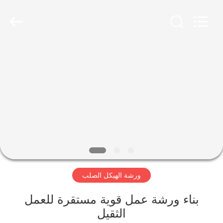
Qingdao
KaFa
Fabrication
Co.,
Ltd..
All
Rights
Reserved.
المنزل
المنتجات
فيديوهات
عرض
الواقع
ورشة الهيكل الصلب
الافتراضي
بناء ورشة عمل قوية مستقرة للعمل
معلومات
الثقيل