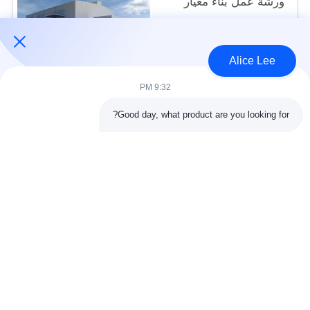
ورشة عمل بناء معيار
ISO
USD45~90 per square meter MOQ:1000 متر مربع
الاتصال
Alice Lee
9:32 PM
فئات شعبية
جميع
Good day, what product are you looking for?
البناء الصلب البناء
ورشة الهيكل الصلب
الهندسة المعمارية
مستودع الهيكل الصلب
الهيكلية الصلب
خدمات تصنيع الصلب
عوارض الفولاذ الهيكلي
المجلفن الصلب
مبنى معرض السيارات
المجلفن