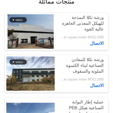
منتجات مماثلة
القضايا
ورشة تكلا النمذجة
خريطة
للهيكل المعدني الجاهزة
الموقع
عالية القوة
USD45~90 per square meter MOQ:1000 متر مربع
الاتصال
سياسة
الخصوصية
ورشة تكلا للمعادن
الصناعية لبناء الكسوة
الملونة والسقوف
USD45~90 per square meter MOQ:1000 متر مربع
الاتصال
عملية إطار البوابة
الصناعية هيكل PEB