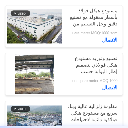
القضايا
مستودع هيكل فولاذ
بأسعار معقولة مع تصنيع
خريطة
دقيق وحل التسليم من
نقطة واحدة
الموقع
USD40~60 per square meter MOQ:1000 sqm
الاتصال
سياسة
تصنيع وتوريد مستودع
الخصوصية
هيكل فولاذي لتصميم
إطار البوابة حسب
الطلب في بنين
USD 20-60 per square meter MOQ:1000 مترا مربعا
الاتصال
مقاومة زلزالية عالية وبناء
سريع مع مستودع هيكل
فولاذية دائمة لاحتياجات
التخزين الخاصة بك