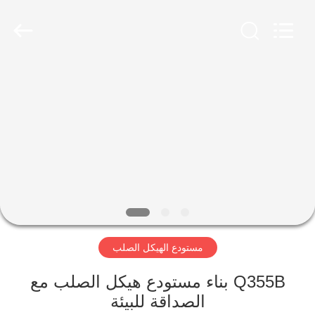
Qingdao
KaFa
Fabrication
Co.,
Ltd..
All
Rights
Reserved.
المنزل
المنتجات
فيديوهات
عرض
الواقع
مستودع الهيكل الصلب
الافتراضي
Q355B بناء مستودع هيكل الصلب مع
معلومات
الصداقة للبيئة