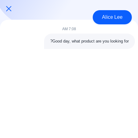
USD40~60 per square meter MOQ:1000 متر مربع
الاتصال
Alice Lee
7:08 AM
فئات شعبية
جميع
Good day, what product are you looking for?
البناء الصلب البناء
ورشة الهيكل الصلب
الهندسة المعمارية
مستودع الهيكل الصلب
الهيكلية الصلب
خدمات تصنيع الصلب
عوارض الفولاذ الهيكلي
المجلفن الصلب
مبنى معرض السيارات
المجلفن