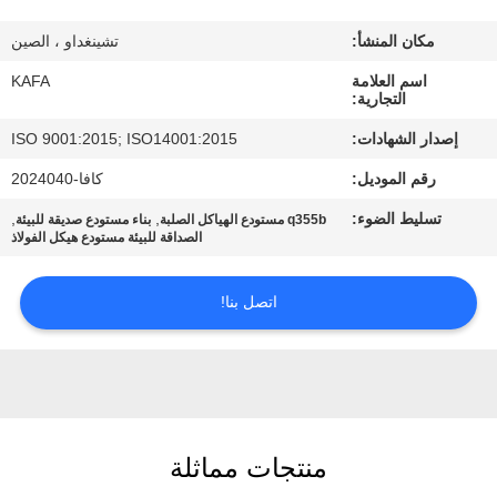
عنا
مكان المنشأ:
تشينغداو ، الصين
جولة
اسم العلامة
KAFA
التجارية:
في
إصدار الشهادات:
ISO 9001:2015; ISO14001:2015
المصنع
رقم الموديل:
كافا-2024040
تسليط الضوء:
,
,
q355b مستودع الهياكل الصلبة
بناء مستودع صديقة للبيئة
مراقبة
الصداقة للبيئة مستودع هيكل الفولاذ
الجودة
اتصل بنا!
اتصل
بنا
أخبار
منتجات مماثلة