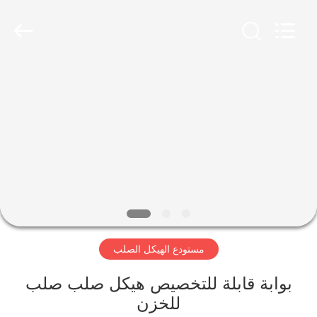
Qingdao
KaFa
Fabrication
Co.,
Ltd..
All
Rights
Reserved.
المنزل
المنتجات
فيديوهات
عرض
الواقع
مستودع الهيكل الصلب
الافتراضي
بوابة قابلة للتخصيص هيكل صلب صلب
معلومات
للخزن