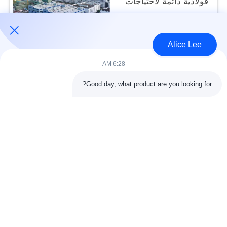
فولاذية دائمة لاحتياجات
التخزين الخاصة بك
USD40~60 per square meter MOQ:1000 متر مربع
الاتصال
Alice Lee
6:28 AM
فئات شعبية
جميع
Good day, what product are you looking for?
البناء الصلب البناء
ورشة الهيكل الصلب
الهندسة المعمارية
مستودع الهيكل الصلب
الهيكلية الصلب
خدمات تصنيع الصلب
عوارض الفولاذ الهيكلي
المجلفن الصلب
مبنى معرض السيارات
المجلفن