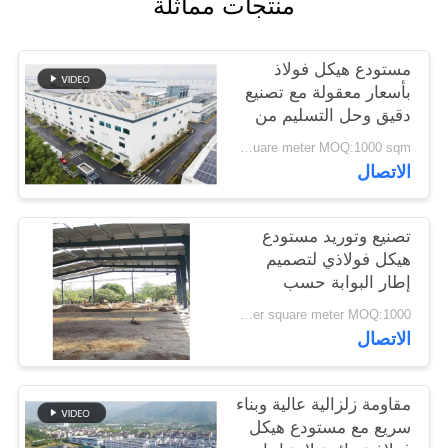
منتجات مماثلة
القضايا
مستودع هيكل فولاذ
خريطة
بأسعار معقولة مع تصنيع
الموقع
دقيق وحل التسليم من
نقطة واحدة
USD40~60 per square meter MOQ:1000 sqm
الاتصال
سياسة
الخصوصية
تصنيع وتوريد مستودع
هيكل فولاذي لتصميم
إطار البوابة حسب
الطلب في بنين
USD 20-60 per square meter MOQ:1000 مترا مربعا
الاتصال
مقاومة زلزالية عالية وبناء
سريع مع مستودع هيكل