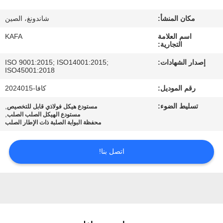
عنا
مكان المنشأ:
شاندونغ، الصين
جولة
اسم العلامة
KAFA
التجارية:
في
إصدار الشهادات:
ISO 9001:2015; ISO14001:2015;
المصنع
ISO45001:2018
رقم الموديل:
كافا-2024015
مراقبة
تسليط الضوء:
,
مستودع هيكل فولاذي قابل للتخصيص
,
مستودع الهيكل الصلب الصلب
الجودة
محفظة البوابة الصلبة ذات الإطار الصلب
اتصل
اتصل بنا!
بنا
أخبار