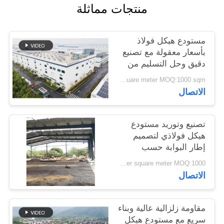
منتجات مماثلة
القضايا
خريطة
مستودع هيكل فولاذ
بأسعار معقولة مع تصنيع
الموقع
دقيق وحل التسليم من
نقطة واحدة
USD40~60 per square meter MOQ:1000 sqm
سياسة
الاتصال
الخصوصية
تصنيع وتوريد مستودع
هيكل فولاذي لتصميم
إطار البوابة حسب
الطلب في بنين
USD 20-60 per square meter MOQ:1000 مترا مربعا
الاتصال
مقاومة زلزالية عالية وبناء
سريع مع مستودع هيكل