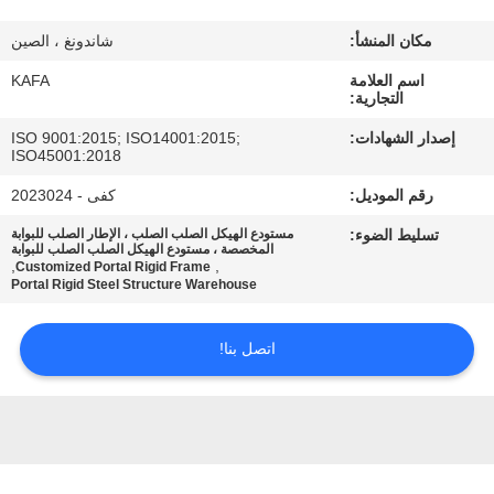
عنا
مكان المنشأ:
شاندونغ ، الصين
جولة
اسم العلامة
KAFA
التجارية:
في
إصدار الشهادات:
ISO 9001:2015; ISO14001:2015;
المصنع
ISO45001:2018
رقم الموديل:
كفى - 2023024
مراقبة
تسليط الضوء:
مستودع الهيكل الصلب الصلب ، الإطار الصلب للبوابة
المخصصة ، مستودع الهيكل الصلب الصلب للبوابة
الجودة
,
,
Customized Portal Rigid Frame
Portal Rigid Steel Structure Warehouse
اتصل
اتصل بنا!
بنا
أخبار