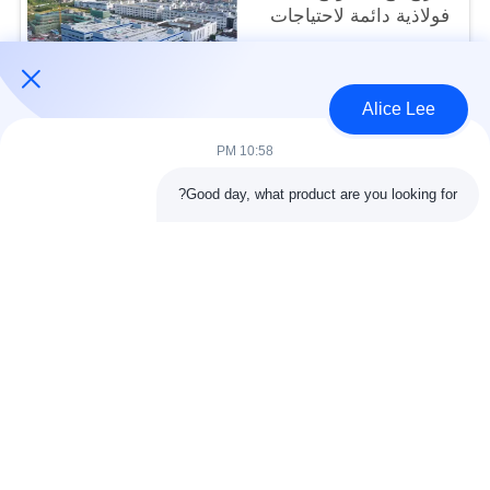
فولاذية دائمة لاحتياجات
التخزين الخاصة بك
USD40~60 per square meter MOQ:1000 متر مربع
الاتصال
Alice Lee
10:58 PM
فئات شعبية
جميع
Good day, what product are you looking for?
البناء الصلب البناء
ورشة الهيكل الصلب
الهندسة المعمارية
مستودع الهيكل الصلب
الهيكلية الصلب
خدمات تصنيع الصلب
عوارض الفولاذ الهيكلي
المجلفن الصلب
مبنى معرض السيارات
المجلفن