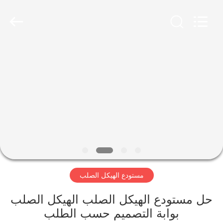
Qingdao
KaFa
Fabrication
Co.,
Ltd..
All
Rights
Reserved.
المنزل
المنتجات
فيديوهات
عرض
الواقع
مستودع الهيكل الصلب
الافتراضي
حل مستودع الهيكل الصلب الهيكل الصلب
معلومات
بوابة التصميم حسب الطلب