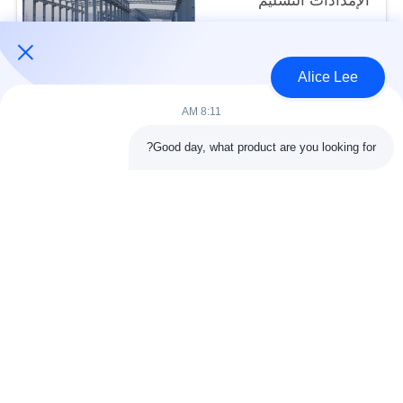
الإمدادات التسليم
USD30-50 per sqm MOQ:1000 متر مربع
الاتصال
Alice Lee
8:11 AM
فئات شعبية
جميع
Good day, what product are you looking for?
البناء الصلب البناء
ورشة الهيكل الصلب
الهندسة المعمارية
مستودع الهيكل الصلب
الهيكلية الصلب
خدمات تصنيع الصلب
عوارض الفولاذ الهيكلي
المجلفن الصلب
مبنى معرض السيارات
المجلفن