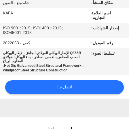
عنا
مكان المنشأ:
شاندونغ ، الصين
اسم العلامة
KAFA
التجارية:
جولة
إصدار الشهادات:
ISO 9001:2015; ISO14001:2015;
في
ISO45001:2018
المصنع
رقم الموديل:
كفى - 2022053
تسليط الضوء:
Q355B الإطار الهيكلي الفولاذي الجاهز ، الإطار الهيكلي
الصلب المجلفن بالغمس الساخن ، بناء الهيكل الفولاذي
مراقبة
المقاوم للرياح
,
,
Hot Dip Galvanised Steel Structural Framework
الجودة
Windproof Steel Structure Construction
اتصل
اتصل بنا!
بنا
أخبار