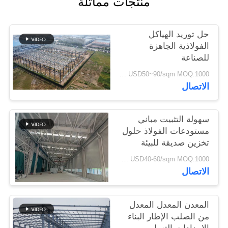
منتجات مماثلة
القضايا
حل توريد الهياكل
خريطة
الفولاذية الجاهزة
للصناعة
الموقع
USD50~90/sqm MOQ:1000 متر مربع
الاتصال
سياسة
الخصوصية
سهولة التثبيت مباني
مستودعات الفولاذ حلول
تخزين صديقة للبيئة
USD40-60/sqm MOQ:1000 متر مربع
الاتصال
المعدن المعدل المعدل
من الصلب الإطار البناء