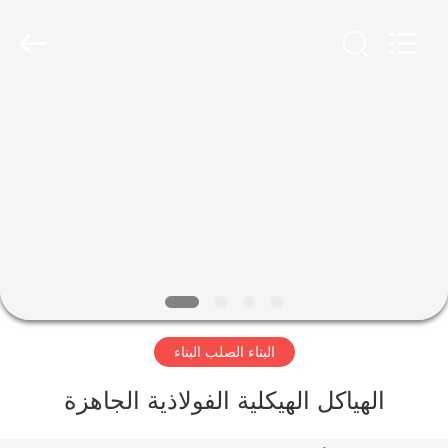
Qingdao
KaFa
Fabrication
Co.,
Ltd..
All
Rights
Reserved.
المنزل
المنتجات
فيديوهات
عرض
الواقع
البناء الصلب البناء
الافتراضي
الهياكل الهيكلية الفولاذية الجاهزة
معلومات