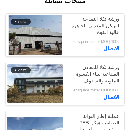
منتجات مماثلة
القضايا
ورشة تكلا النمذجة
خريطة
للهيكل المعدني الجاهزة
عالية القوة
الموقع
USD45~90 per square meter MOQ:1000 متر مربع
الاتصال
سياسة
الخصوصية
ورشة تكلا للمعادن
الصناعية لبناء الكسوة
الملونة والسقوف
USD45~90 per square meter MOQ:1000 متر مربع
الاتصال
عملية إطار البوابة
الصناعية هيكل PEB
ورشة عمل بناء معيار