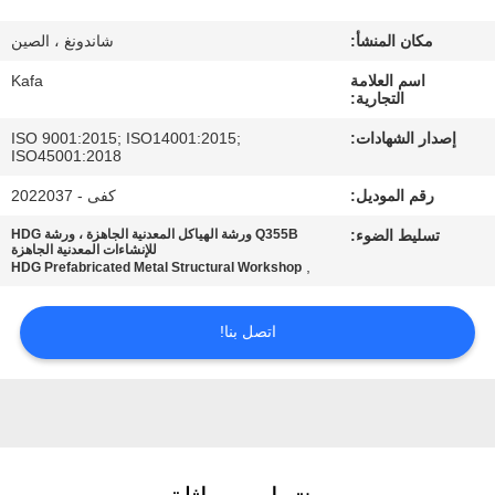
عنا
مكان المنشأ:
شاندونغ ، الصين
جولة
اسم العلامة
Kafa
التجارية:
في
إصدار الشهادات:
ISO 9001:2015; ISO14001:2015;
المصنع
ISO45001:2018
رقم الموديل:
كفى - 2022037
مراقبة
تسليط الضوء:
Q355B ورشة الهياكل المعدنية الجاهزة ، ورشة HDG
للإنشاءات المعدنية الجاهزة
الجودة
,
HDG Prefabricated Metal Structural Workshop
اتصل بنا!
اتصل
بنا
أخبار