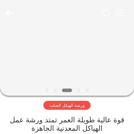
Qingdao
KaFa
Fabrication
Co.,
Ltd..
All
Rights
Reserved.
المنزل
المنتجات
فيديوهات
عرض
الواقع
ورشة الهيكل الصلب
الافتراضي
قوة عالية طويلة العمر تمتد ورشة عمل
معلومات
الهياكل المعدنية الجاهزة