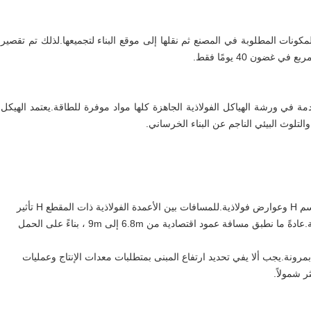
مكونات المطلوبة في المصنع ثم نقلها إلى موقع البناء لتجميعها.لذلك تم تقصير
خدمة في ورشة الهياكل الفولاذية الجاهزة كلها مواد موفرة للطاقة.يعتمد الهيكل
 والتلوث البيئي الناجم عن البناء الخرساني.
تستخدم مباني الهياكل الفولاذية أساسًا أعمدة فولاذية من القسم H وعوارض فولاذية.للمسافات بين الأعمدة الفولاذية ذات المقطع H تأثير
كبير على الكمية الإجمالية للفولاذ المستخدم والتكلفة الإجمالية.عادةً ما نطبق مسافة عمود اقتصادية من 6.8m إلى 9m ، بناءً على الحمل
بمرونة.يجب ألا يفي تحديد ارتفاع المبنى بمتطلبات معدات الإنتاج وعمليات
ر شمولاً.