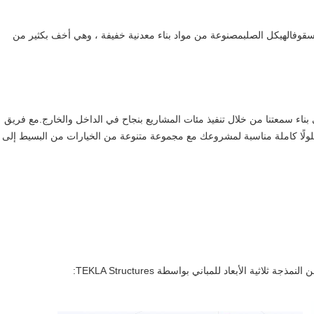
سقوف
الهيكل الصلب
مصنوعة من مواد بناء معدنية خفيفة ، وهي أخف بكثير من
ب من 20 عامًا من الخبرة التشغيلية ، نجحت KAFA في بناء سمعتنا من خلال تنفيذ مئات المشاريع بنجاح في الداخل والخارج.مع فريق
 المدربين تدريباً احترافياً ، تمتلك KAFA دائمًا حلولًا كاملة مناسبة لمشروعك مع مجموعة متنوعة من الخيارات من البسيط إلى
ثية الأبعاد للمباني بواسطة TEKLA Structures: