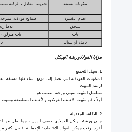
مكونات تستعد
نظام الكسوة
صفائح فولاذية مموجة
ملحق
بلاط ريد
باب
باب منزلق ،
نافذة او شباك
نافذة PVC ، ن
مزايا الفولاذ
ورشة الهيكل
1. سهل التجميع
المكونات الفولاذية التي تصل إلى موقع البناء كلها مسبقة الصن
لرسم التثبيت.
تسلسل التثبيت لمبنى ورشة الصلب هو:
أولاً ، قم بتثبيت الأعمدة الفولاذية والأعمدة المتقاطعة وتثب
2. التكلفة المعقولة:
مبنى ورشة الهيكل الفولاذي خفيف الوزن ، مما يقلل من الت
أقرب وقت ممكن.الفوائد الاقتصادية الإجمالية أفضل بكثير م