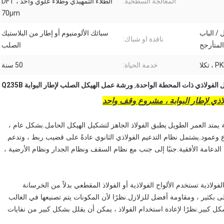
المعالجة السطحية:
الطلاء التمهيدي وطلاء علوي واحد ، DFT
70μm
ل / الباب
سبائك الألومنيوم أو إطار من البلاستيك
نافذة او شباك:
المتأرجح
الصلب
خدمة الحياة:
50 سنة
الفولاذي ذات المحطة الواحدة
,
ورشة عمل الهيكل الصلب لإطار البوابة Q235B
ذي لإطار البوابة ، مشروع وقف واحد
 يمتد العمر الطويل
يطبق الفولاذ الجاهز لتشكيل الهيكل الحامل.بشكل عام ،
وعمود.يشتمل نظام التدعيم الفولاذي الثانوي عادةً على قضيب ربط ، وتدعم
 الدعامة الأفقية.جنبًا إلى جنب مع نظام السقف ونظام الجدار ونظام الأرضية ،
لفولاذية تستخدم الألواح الفولاذية أو الفولاذ المقطعي بدلاً من الخرسانة
ى بكثير ، ومقاومة أفضل للزلازل.نظرًا لأن المكونات يتم تصنيعها في الغالب
شكل كبير.نظرًا لإعادة استخدام الفولاذ ، يمكن أن يقلل بشكل كبير من نفايات