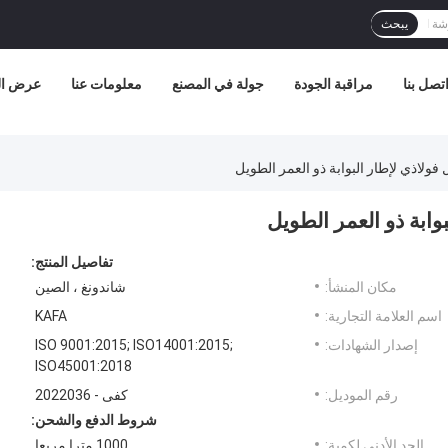
يبحث
تصل بنا
مراقبة الجودة
جولة في المصنع
معلومات عنا
عرض الو
لاذي لإطار البوابة ذو العمر الطويل
ابة ذو العمر الطويل
تفاصيل المنتج:
مكان المنشأ:
شاندونغ ، الصين
اسم العلامة التجارية:
KAFA
إصدار الشهادات:
ISO 9001:2015; ISO14001:2015;
ISO45001:2018
رقم الموديل:
كفى - 2022036
شروط الدفع والشحن:
الحد الأدنى لكمية:
1000 مترا مربعا