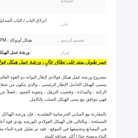
المدادة:
انزلاق الباب / الباب المتداو
باب:
تصميم الرسم:
هيكل أوتوكاد ، PKPM ، تكلا
إبراز:
ورشة عمل الهيكل 
عمر طويل يمتد على نطاق عالٍ ، ورشة عمل هيكل فولا
مشروع ورشة عمل هيكل فولاذي لإطار البوابة ذو القوة العالية
يسمى الهيكل الحامل الإطار الرئيسي ، والذي يتكون من شعاع 
الركبة ، والمدادة ، وقضيب الترهل ، وتقوية العمود ، فضلاً عن
فهي تتوافق مع مبنى الهيكل الصلب بالكامل.
بالمقارنة مع المباني الخرسانية التقليدية ، فإن ورشة الهياكل ا
المسلحة ، وبالتالي فإن الهيكل الفولاذي للورشة يؤدي قوة أعل
في المصانع وتجميعها في الموقع ، فقد تم تقليل فترة البناء ب
البناء ويصبح خيارًا أكثر صداقة للبيئة.