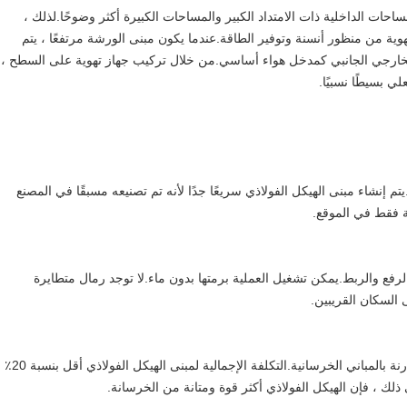
حات الداخلية ذات الامتداد الكبير والمساحات الكبيرة أكثر وضوحًا.لذلك ،
تهوية من منظور أنسنة وتوفير الطاقة.عندما يكون مبنى الورشة مرتفعًا ، يتم
 الخارجي الجانبي كمدخل هواء أساسي.من خلال تركيب جهاز تهوية على السطح ،
ي بسيطًا نسبيًا.
يتم إنشاء مبنى الهيكل الفولاذي سريعًا جدًا لأنه تم تصنيعه مسبقًا في المصنع
ة فقط في الموقع.
لى الرفع والربط.يمكن تشغيل العملية برمتها بدون ماء.لا توجد رمال متطايرة
 السكان القريبين.
توفر المباني الهيكلية الفولاذية فترة البناء وتكاليف العمالة مقارنة بالمباني الخرسانية.التكلفة الإجمالية لمبنى الهيكل الفولاذي أقل بنسبة 20٪