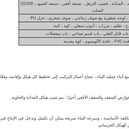
شريط التعادل ، الركبة تستعد ، المدادة ، قضيب الترهل ، تستعد أفقي ، تستعد العمود ، Q235B
الصلب
 ، لوحة شطيرة مع صوف زجاجي ، صوف صخري ، عزل PU
ج ، تقليم ، مزراب ، أنبوب سفلي ، كوة ، كتبة
 باب قابل للطي ، باب قسم صناعي ، باب بمفصلات
افذة الألومنيوم ، كوة معدنية
ع.أثناء عملية البناء ، تحتاج أعمال التركيب إلى تخطيط كل هيكل وإقامته وفقًا
يت عوارض السقف والسقف الأفقي.أخيرًا ، يتم تثبيت هيكل المدادة والحاوية.
كلفة الأساسية ، وسرعة البناء سريعة.يمكن أن تكتمل وتدخل في الإنتاج في
ن الهيكل الخرساني