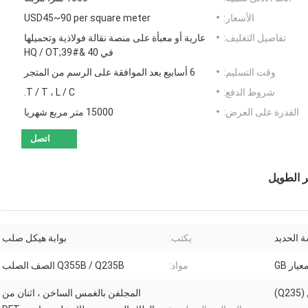
الأسعار:
USD45~90 per square meter
تفاصيل التغليف:
عارية أو معبأة على منصة نقالة فولاذية وتحميلها
في 40 &#39;HQ / OT
وقت التسليم:
6 أسابيع بعد الموافقة على الرسم من المتجر
شروط الدفع:
T / T ، L / C.
القدرة على العرض:
15000 متر مربع شهريا
اتصل
ر الطويل
 الحديد
يكتب:
بوابة هيكل صلب
عيار GB
مواد:
Q355B / Q235B الصف الصلب
المجلفن بالغمس الساخن ، اثنان من