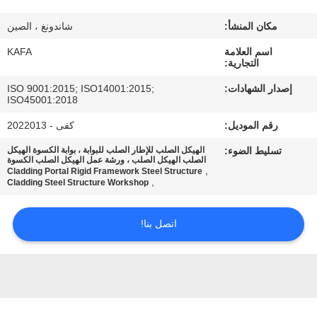
عنا
مكان المنشأ:
شاندونغ ، الصين
جولة
اسم العلامة
KAFA
التجارية:
في
إصدار الشهادات:
ISO 9001:2015; ISO14001:2015;
المصنع
ISO45001:2018
رقم الموديل:
كفى - 2022013
مراقبة
تسليط الضوء:
الهيكل الصلب للإطار الصلب للبوابة ، بوابة الكسوة الهيكل
الصلب الهيكل الصلب ، ورشة عمل الهيكل الصلب الكسوة
الجودة
,
Cladding Portal Rigid Framework Steel Structure
,
Cladding Steel Structure Workshop
اتصل
اتصل بنا!
بنا
أخبار