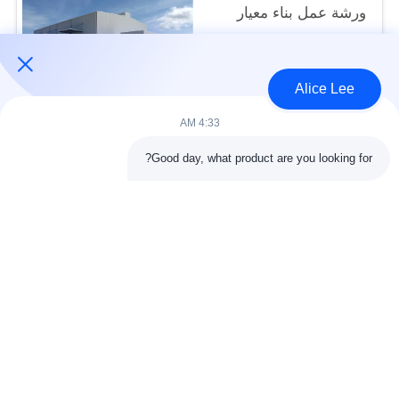
ورشة عمل بناء معيار
ISO
USD45~90 per square meter MOQ:1000 متر مربع
الاتصال
Alice Lee
4:33 AM
فئات شعبية
جميع
Good day, what product are you looking for?
البناء الصلب البناء
ورشة الهيكل الصلب
الهندسة المعمارية
مستودع الهيكل الصلب
الهيكلية الصلب
خدمات تصنيع الصلب
عوارض الفولاذ الهيكلي
المجلفن الصلب
مبنى معرض السيارات
المجلفن