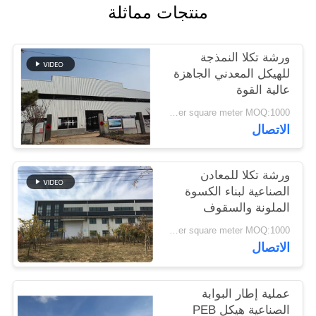
منتجات مماثلة
القضايا
خريطة
ورشة تكلا النمذجة
للهيكل المعدني الجاهزة
الموقع
عالية القوة
USD45~90 per square meter MOQ:1000 متر مربع
سياسة
الاتصال
الخصوصية
ورشة تكلا للمعادن
الصناعية لبناء الكسوة
الملونة والسقوف
USD45~90 per square meter MOQ:1000 متر مربع
الاتصال
عملية إطار البوابة
الصناعية هيكل PEB