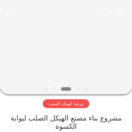
Qingdao
KaFa
Fabrication
Co.,
Ltd..
All
Rights
Reserved.
المنزل
المنتجات
فيديوهات
عرض
الواقع
ورشة الهيكل الصلب
الافتراضي
مشروع بناء مصنع الهيكل الصلب لبوابة
معلومات
الكسوة