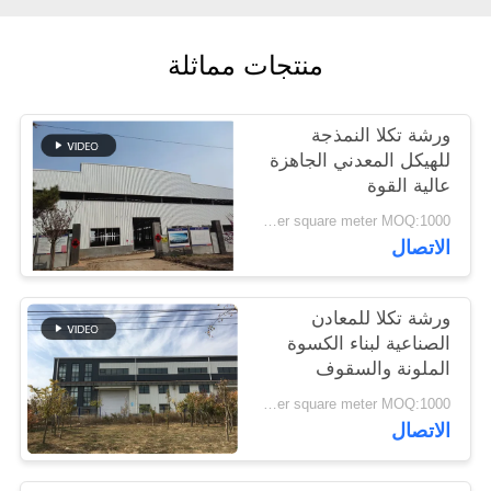
القضايا
منتجات مماثلة
خريطة
الموقع
ورشة تكلا النمذجة
للهيكل المعدني الجاهزة
عالية القوة
سياسة
USD45~90 per square meter MOQ:1000 متر مربع
الخصوصية
الاتصال
ورشة تكلا للمعادن
الصناعية لبناء الكسوة
الملونة والسقوف
USD45~90 per square meter MOQ:1000 متر مربع
الاتصال