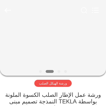
Qingdao
KaFa
Fabrication
Co.,
Ltd..
All
Rights
Reserved.
المنزل
المنتجات
فيديوهات
عرض
الواقع
ورشة الهيكل الصلب
الافتراضي
ورشة عمل الإطار الصلب الكسوة الملونة
معلومات
بواسطة TEKLA النمذجة تصميم مبنى