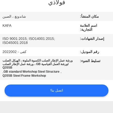
فولاذي
عنا
مكان المنشأ:
شاندونغ ، الصين
جولة
اسم العلامة
KAFA
في
التجارية:
المصنع
إصدار الشهادات:
ISO 9001:2015; ISO14001:2015;
ISO45001:2018
مراقبة
رقم الموديل:
كفى - 2022002
الجودة
تسليط الضوء:
ورشة عمل الإطار الصلب الكسوة الملونة ، الهيكل الصلب
لورشة العمل القياسية GB ، ورشة عمل الإطار الصلب
Q355B
,
,
GB standard Workshop Steel Structure
Q355B Steel Frame Workshop
اتصل
بنا
اتصل بنا!
أخبار