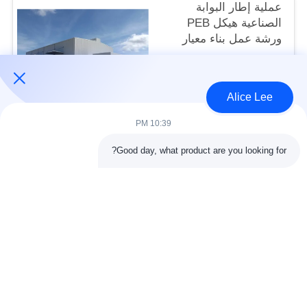
عملية إطار البوابة
الصناعية هيكل PEB
ورشة عمل بناء معيار
ISO
USD45~90 per square meter MOQ:1000 متر مربع
الاتصال
Alice Lee
10:39 PM
فئات شعبية
جميع
Good day, what product are you looking for?
البناء الصلب البناء
ورشة الهيكل الصلب
الهندسة المعمارية
مستودع الهيكل الصلب
الهيكلية الصلب
خدمات تصنيع الصلب
عوارض الفولاذ الهيكلي