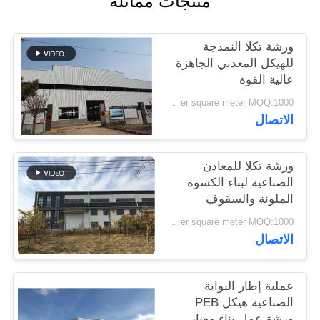
منتجات مماثلة
القضايا
ورشة تكلا النمذجة
خريطة
للهيكل المعدني الجاهزة
عالية القوة
الموقع
USD45~90 per square meter MOQ:1000 متر مربع
الاتصال
سياسة
الخصوصية
ورشة تكلا للمعادن
الصناعية لبناء الكسوة
الملونة والسقوف
USD45~90 per square meter MOQ:1000 متر مربع
الاتصال
عملية إطار البوابة
الصناعية هيكل PEB
ورشة عمل بناء معيار