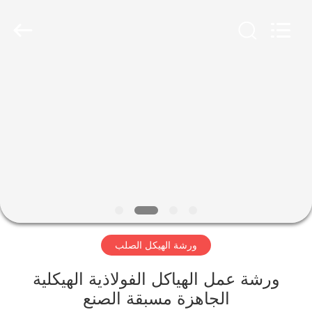
Qingdao
KaFa
Fabrication
Co.,
Ltd..
All
Rights
Reserved.
المنزل
المنتجات
فيديوهات
عرض
الواقع
ورشة الهيكل الصلب
الافتراضي
ورشة عمل الهياكل الفولاذية الهيكلية
معلومات
الجاهزة مسبقة الصنع