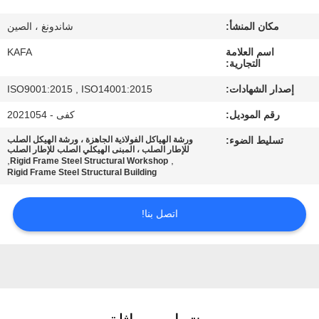
عنا
مكان المنشأ:
شاندونغ ، الصين
جولة
اسم العلامة
KAFA
التجارية:
في
إصدار الشهادات:
ISO9001:2015 , ISO14001:2015
المصنع
رقم الموديل:
كفى - 2021054
تسليط الضوء:
ورشة الهياكل الفولاذية الجاهزة ، ورشة الهيكل الصلب
مراقبة
للإطار الصلب ، المبنى الهيكلي الصلب للإطار الصلب
,
,
Rigid Frame Steel Structural Workshop
الجودة
Rigid Frame Steel Structural Building
اتصل بنا!
اتصل
بنا
أخبار