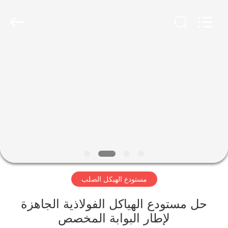
Qingdao
KaFa
Fabrication
Co.,
Ltd..
All
Rights
Reserved.
المنزل
المنتجات
فيديوهات
عرض
الواقع
مستودع الهيكل الصلب
الافتراضي
حل مستودع الهياكل الفولاذية الجاهزة
معلومات
لإطار البوابة المخصص