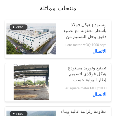
القضايا
منتجات مماثلة
خريطة
مستودع هيكل فولاذ
الموقع
بأسعار معقولة مع تصنيع
دقيق وحل التسليم من
نقطة واحدة
USD40~60 per square meter MOQ:1000 sqm
سياسة
الاتصال
الخصوصية
تصنيع وتوريد مستودع
هيكل فولاذي لتصميم
إطار البوابة حسب
الطلب في بنين
USD 20-60 per square meter MOQ:1000 مترا مربعا
الاتصال
مقاومة زلزالية عالية وبناء