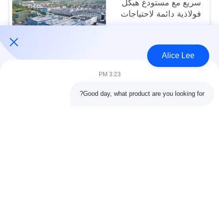
سريع مع مستودع هيكل
فولاذية دائمة لاحتياجات
التخزين الخاصة بك
USD40~60 per square meter MOQ:1000 متر مربع
الاتصال
Alice Lee
3:23 PM
فئات شعبية
جميع
Good day, what product are you looking for?
البناء الصلب البناء
ورشة الهيكل الصلب
الهندسة المعمارية
مستودع الهيكل الصلب
الهيكلية الصلب
خدمات تصنيع الصلب
عوارض الفولاذ الهيكلي
المجلفن الصلب
مبنى معرض السيارات