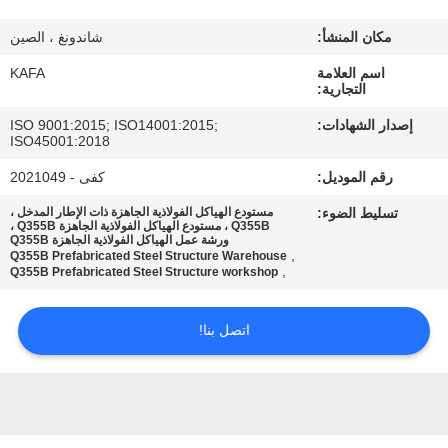
عنا
مكان المنشأ:
شاندونغ ، الصين
جولة
اسم العلامة
KAFA
التجارية:
في
إصدار الشهادات:
ISO 9001:2015; ISO14001:2015;
المصنع
ISO45001:2018
رقم الموديل:
كفى - 2021049
مراقبة
تسليط الضوء:
مستودع الهياكل الفولاذية الجاهزة ذات الإطار المدخل ،
Q355B ، مستودع الهياكل الفولاذية الجاهزة Q355B ،
الجودة
ورشة عمل الهياكل الفولاذية الجاهزة Q355B
,
Q355B Prefabricated Steel Structure Warehouse
,
Q355B Prefabricated Steel Structure workshop
اتصل
اتصل بنا!
بنا
أخبار