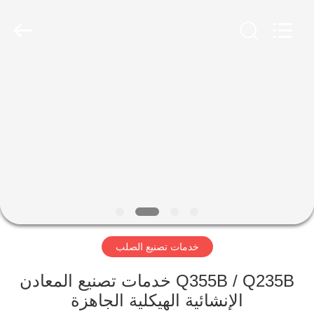
Qingdao
KaFa
Fabrication
Co.,
Ltd..
All
Rights
Reserved.
المنزل
المنتجات
فيديوهات
عرض
الواقع
خدمات تصنيع الصلب
الافتراضي
Q355B / Q235B خدمات تصنيع المعادن
معلومات
الإنشائية الهيكلية الجاهزة