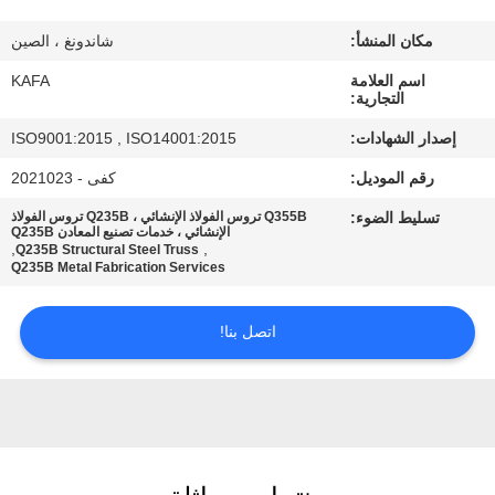
عنا
مكان المنشأ:
شاندونغ ، الصين
جولة
اسم العلامة
KAFA
التجارية:
في
إصدار الشهادات:
ISO9001:2015 , ISO14001:2015
المصنع
رقم الموديل:
كفى - 2021023
تسليط الضوء:
Q355B تروس الفولاذ الإنشائي ، Q235B تروس الفولاذ
مراقبة
الإنشائي ، خدمات تصنيع المعادن Q235B
,
,
Q235B Structural Steel Truss
الجودة
Q235B Metal Fabrication Services
اتصل بنا!
اتصل
بنا
أخبار