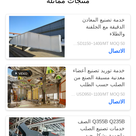
منتجات مماثلة
القضايا
خدمة تصنيع المعادن
خريطة
الدقيقة مع الجلفنة
والطلاء
الموقع
USD1150~1400/MT MOQ:50 طن متري
الاتصال
سياسة
الخصوصية
خدمة توريد تصنيع أعضاء
معدنية مسبقة الصنع من
الصلب حسب الطلب
USD950~1100/MT MOQ:50 مترا
الاتصال
Q355B Q235B الصف
خدمات تصنيع الصلب
ملحومة بشكل جيد