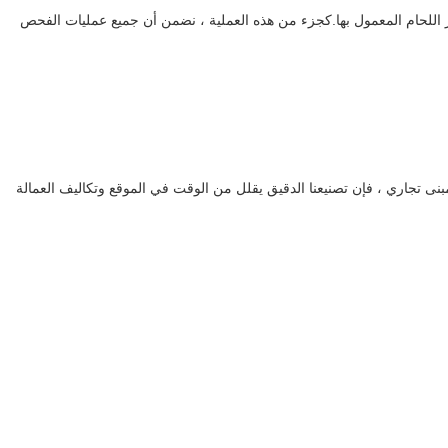
ND) وفقًا لوثائق العقد ورموز اللحام المعمول بها.كجزء من هذه العملية ، نضمن أن جميع عمليات الفحص
نى تجاري ، فإن تصنيعنا الدقيق يقلل من الوقت في الموقع وتكاليف العمالة