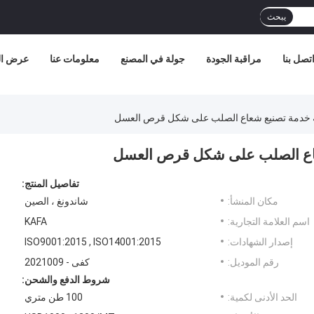
يبحث
تصل بنا
مراقبة الجودة
جولة في المصنع
معلومات عنا
عرض الو
جة خدمة تصنيع شعاع الصلب على شكل قرص العسل
شعاع الصلب على شكل قرص العسل
تفاصيل المنتج:
مكان المنشأ:
شاندونغ ، الصين
اسم العلامة التجارية:
KAFA
إصدار الشهادات:
ISO9001:2015 , ISO14001:2015
رقم الموديل:
كفى - 2021009
شروط الدفع والشحن:
الحد الأدنى لكمية:
100 طن متري