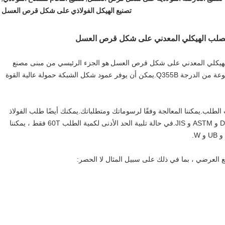
تصنيع الهيكل الفولاذي على شكل قرص العسل
الصلب الهيكلي المعدني على شكل قرص العسل
 الهيكلي المعدني على شكل قرص العسل
هو الجزء الرئيسي من مبنى مصنع
عادة ما تكون مصنوعة من الدرجة Q355B.يمكن أن يوفر عمود شكل الشبكة حمولة عالية القوة
ة حسب الطلب.يمكننا المعالجة وفقًا لرسوماتك ومتطلباتك.يمكنك أيضًا طلب الفولاذ
الهيكلي من المواد القياسية الأجنبية منا ، مثل معايير EN و DIN و ASTM و JIS.في حالة تلبية الحد الأدنى لكمية الطلب 60T فقط ، يمكننا
طع العرضي ، بما في ذلك على سبيل المثال لا الحصر: