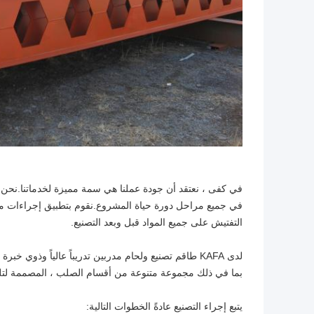
في كفى ، نعتقد أن جودة عملنا هي سمة مميزة لخدماتنا.نحن م
في جميع مراحل دورة حياة المشروع.نقوم بتطبيق إجراءات مراق
التفتيش على جميع المواد قبل وبعد التصنيع.
لدى KAFA طاقم تصنيع ولحام مدربين تدريباً عالياً وذ
بما في ذلك مجموعة متنوعة من أقسام الصلب ، المصممة لتل
يتبع إجراء التصنيع عادةً الخطوات التالية: