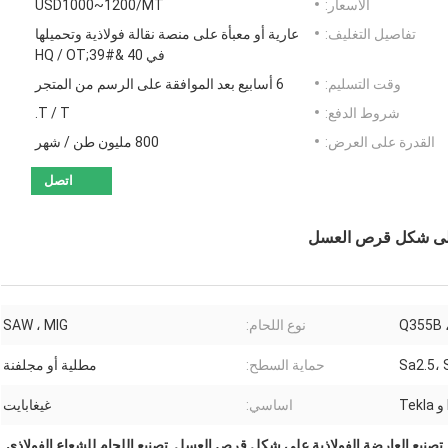
الأسعار:
USD1000~1200/MT
تفاصيل التغليف:
عارية أو معبأة على منصة نقالة فولاذية وتحميلها
في 40 &#39;HQ / OT
وقت التسليم:
6 أسابيع بعد الموافقة على الرسم من المتجر
شروط الدفع:
T / T.
القدرة على العرض:
800 مليون طن / شهر
اتصل
 على شكل قرص العسل
Q355B 
نوع اللحام:
SAW ، MIG
Sa2.5، 
حماية السطح:
مطلية أو مجلفنة
اساسي:
غيغابايت
تصنيع العارضة الفولاذية على شكل قرص العسل
,
تصنيع اللحام للشعاع الفولاذي
,