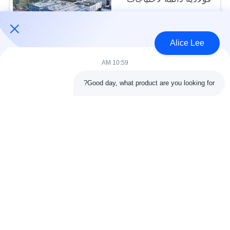
التخزين الخاصة بك
USD40~60 per square meter MOQ:1000 متر مربع
الاتصال
Alice Lee
10:59 AM
فئات شعبية
جميع
Good day, what product are you looking for?
البناء الصلب البناء
ورشة الهيكل الصلب
الهندسة المعمارية
مستودع الهيكل الصلب
الهيكلية الصلب
خدمات تصنيع الصلب
عوارض الفولاذ الهيكلي
المجلفن الصلب
مبنى معرض السيارات
المجلفن