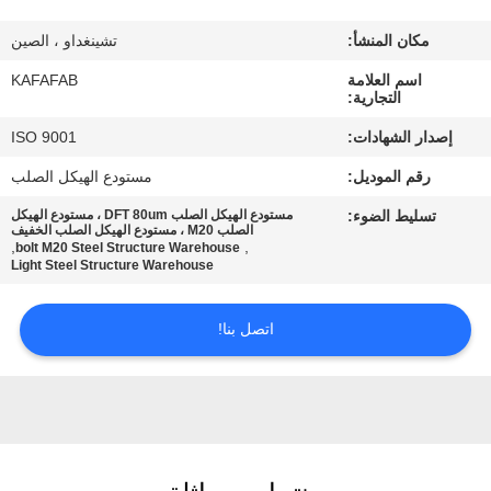
عنا
مكان المنشأ:
تشينغداو ، الصين
جولة
اسم العلامة
KAFAFAB
التجارية:
في
إصدار الشهادات:
ISO 9001
المصنع
رقم الموديل:
مستودع الهيكل الصلب
تسليط الضوء:
مستودع الهيكل الصلب DFT 80um ، مستودع الهيكل
مراقبة
الصلب M20 ، مستودع الهيكل الصلب الخفيف
,
,
bolt M20 Steel Structure Warehouse
الجودة
Light Steel Structure Warehouse
اتصل بنا!
اتصل
بنا
أخبار