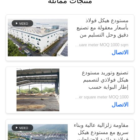
منتجات مماثلة
القضايا
مستودع هيكل فولاذ
خريطة
بأسعار معقولة مع تصنيع
دقيق وحل التسليم من
الموقع
نقطة واحدة
USD40~60 per square meter MOQ:1000 sqm
الاتصال
سياسة
الخصوصية
تصنيع وتوريد مستودع
هيكل فولاذي لتصميم
إطار البوابة حسب
الطلب في بنين
USD 20-60 per square meter MOQ:1000 مترا مربعا
الاتصال
مقاومة زلزالية عالية وبناء
سريع مع مستودع هيكل
فولاذية دائمة لاحتياجات