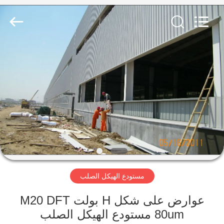
Qingdao
KaFa
Fabrication
Co.,
Ltd..
All
Rights
Reserved.
المنزل
المنتجات
فيديوهات
عرض
الواقع
مستودع الهيكل الصلب
الافتراضي
عوارض على شكل H بولت M20 DFT
معلومات
80um مستودع الهيكل الصلب