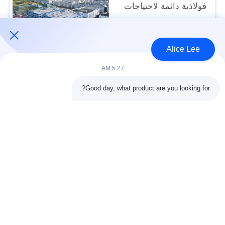
فولاذية دائمة لاحتياجات
التخزين الخاصة بك
USD40~60 per square meter MOQ:1000 متر مربع
الاتصال
Alice Lee
5:27 AM
فئات شعبية
جميع
Good day, what product are you looking for?
البناء الصلب البناء
ورشة الهيكل الصلب
الهندسة المعمارية
مستودع الهيكل الصلب
الهيكلية الصلب
خدمات تصنيع الصلب
عوارض الفولاذ الهيكلي
المجلفن الصلب
مبنى معرض السيارات
المجلفن