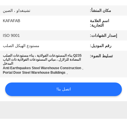
عنا
مكان المنشأ:
تشينغداو ، الصين
جولة
اسم العلامة
KAFAFAB
التجارية:
في
إصدار الشهادات:
ISO 9001
المصنع
رقم الموديل:
مستودع الهيكل الصلب
تسليط الضوء:
Q235 بناء المستودعات الفولاذية ، بناء مستودعات الصلب
مراقبة
المضادة للزلازل ، مباني المستودعات الفولاذية ذات الباب
المدخل
الجودة
,
Anti Earthquakes Steel Warehouse Construction
,
Portal Door Steel Warehouse Buildings
اتصل
اتصل بنا!
بنا
أخبار