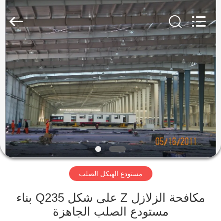
Qingdao
KaFa
Fabrication
Co.,
Ltd..
All
Rights
Reserved.
المنزل
المنتجات
فيديوهات
عرض
الواقع
مستودع الهيكل الصلب
الافتراضي
مكافحة الزلازل Z على شكل Q235 بناء
معلومات
مستودع الصلب الجاهزة