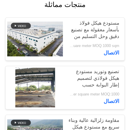
منتجات مماثلة
القضايا
مستودع هيكل فولاذ
خريطة
بأسعار معقولة مع تصنيع
الموقع
دقيق وحل التسليم من
نقطة واحدة
USD40~60 per square meter MOQ:1000 sqm
سياسة
الاتصال
الخصوصية
تصنيع وتوريد مستودع
هيكل فولاذي لتصميم
إطار البوابة حسب
الطلب في بنين
USD 20-60 per square meter MOQ:1000 مترا مربعا
الاتصال
مقاومة زلزالية عالية وبناء
سريع مع مستودع هيكل