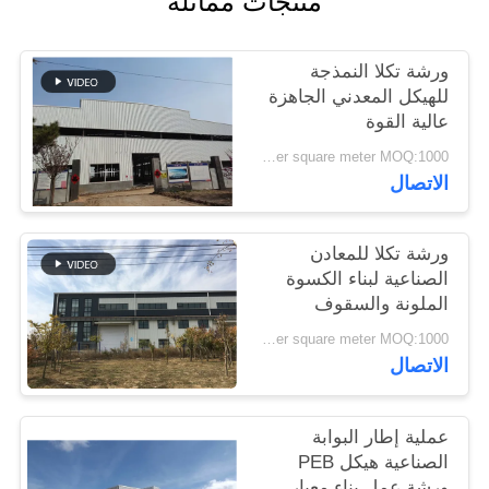
منتجات مماثلة
القضايا
ورشة تكلا النمذجة
خريطة
للهيكل المعدني الجاهزة
عالية القوة
الموقع
USD45~90 per square meter MOQ:1000 متر مربع
الاتصال
سياسة
الخصوصية
ورشة تكلا للمعادن
الصناعية لبناء الكسوة
الملونة والسقوف
USD45~90 per square meter MOQ:1000 متر مربع
الاتصال
عملية إطار البوابة
الصناعية هيكل PEB
ورشة عمل بناء معيار