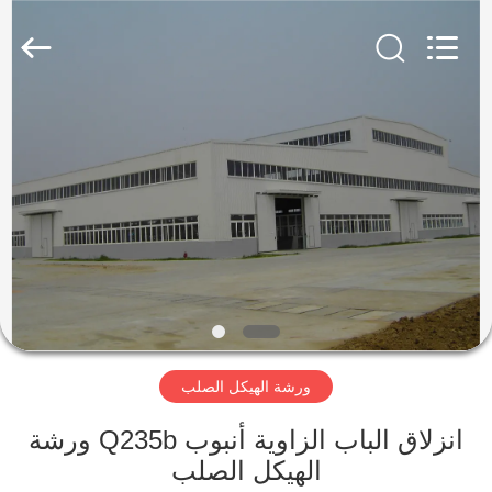
Qingdao
KaFa
Fabrication
Co.,
Ltd..
All
Rights
Reserved.
المنزل
المنتجات
فيديوهات
عرض
الواقع
ورشة الهيكل الصلب
الافتراضي
انزلاق الباب الزاوية أنبوب Q235b ورشة
معلومات
الهيكل الصلب