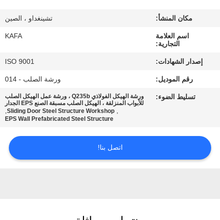
عنا
مكان المنشأ:
تشينغداو ، الصين
جولة
اسم العلامة
KAFA
التجارية:
في
إصدار الشهادات:
ISO 9001
المصنع
رقم الموديل:
ورشة الصلب - 014
تسليط الضوء:
ورشة الهيكل الفولاذي Q235b ، ورشة عمل الهيكل الصلب
مراقبة
للأبواب المنزلقة ، الهيكل الصلب مسبقة الصنع EPS الجدار
,
,
Sliding Door Steel Structure Workshop
الجودة
EPS Wall Prefabricated Steel Structure
اتصل بنا!
اتصل
بنا
أخبار