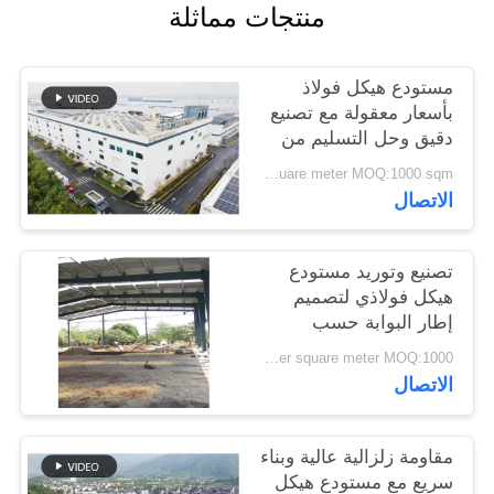
منتجات مماثلة
القضايا
مستودع هيكل فولاذ
خريطة
بأسعار معقولة مع تصنيع
الموقع
دقيق وحل التسليم من
نقطة واحدة
USD40~60 per square meter MOQ:1000 sqm
سياسة
الاتصال
الخصوصية
تصنيع وتوريد مستودع
هيكل فولاذي لتصميم
إطار البوابة حسب
الطلب في بنين
USD 20-60 per square meter MOQ:1000 مترا مربعا
الاتصال
مقاومة زلزالية عالية وبناء
سريع مع مستودع هيكل