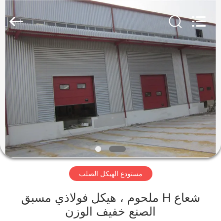
Qingdao
KaFa
Fabrication
Co.,
Ltd..
All
Rights
Reserved.
المنزل
المنتجات
فيديوهات
عرض
الواقع
مستودع الهيكل الصلب
الافتراضي
شعاع H ملحوم ، هيكل فولاذي مسبق
معلومات
الصنع خفيف الوزن