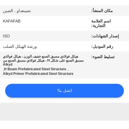
عنا
مكان المنشأ:
تشينغداو ، الصين
جولة
اسم العلامة
KAFAFAB
التجارية:
في
إصدار الشهادات:
ISO
المصنع
رقم الموديل:
ورشة الهيكل الصلب
تسليط الضوء:
هيكل فولاذي مسبق الصنع خفيف الوزن ، هيكل فولاذي
مراقبة
مسبق الصنع على شكل H ، هيكل فولاذي مسبق الصنع من
Alkyd
الجودة
,
,
H Beam Prefabricated Steel Structure
Alkyd Primer Prefabricated Steel Structure
اتصل
اتصل بنا!
بنا
أخبار