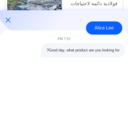
فولاذية دائمة لاحتياجات
التخزين الخاصة بك
USD40~60 per square meter MOQ:1000 متر مربع
الاتصال
Alice Lee
7:52 PM
فئات شعبية
جميع
Good day, what product are you looking for?
البناء الصلب البناء
ورشة الهيكل الصلب
الهندسة المعمارية
مستودع الهيكل الصلب
الهيكلية الصلب
خدمات تصنيع الصلب
عوارض الفولاذ الهيكلي
المجلفن الصلب
مبنى معرض السيارات
المجلفن