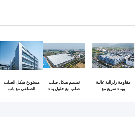
مقاومة زلزالية عالية
تصميم هيكل صلب
مستودع هيكل الصلب
وبناء سريع مع
صلب مع حلول بناء
الصناعي مع باب
مستودع هيكل فولاذية
صديقة للبيئة
متدحرج ونظام تغطية
دائمة لاحتياجات
الصوف الصخري
التخزين الخاصة بك
المقاوم للنار