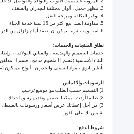
2. المرونة عند تثبيت الأبواب والنوافذ والفواصل الداخلية
3. مظهر جميل ، ألوان مختلفة للجدران والسقف.
4. توفير التكلفة ومريحة للنقل
5. مقاومة الصدأ مع أكثر من 15 سنة خدمة الحياة
6. آمنة ومستقرة ، يمكن أن تصمد أمام زلزال من الدرجة 8
نطاق المنتجات والخدمات:
خدمات التصميم والهندسة ، والمباني الفولاذية ، وإطارات
البناء الأس
تأطير ثانوي ، مواد السقف والجدران ، ألواح تيمبكون (
الرسومات والاقتباس:
1) التصميم حسب الطلب هو موضع ترحيب.
2) طالما أردت ، يمكننا تصميم وتقديم رسومات لك.
3) من أجل إعطائك عرض أسعار ورسومات بالضبط ، ي
نقتبس لك على الفور.
شروط الدفع: