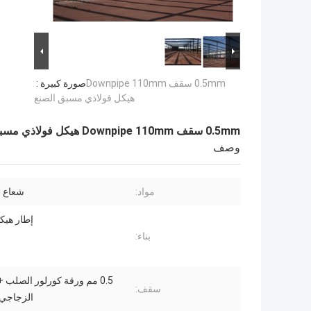
0.5mm سقف Downpipe 110mm
صورة كبيرة :
هيكل فولاذي مسبق الصنع
0.5mm سقف Downpipe 110mm هيكل فولاذي مسبق الصنع
وصف
مواد:
شعاع H ملحوم
إطار هيكل
بناء:
0.5 مم ورقة كورلور الصلب
سقف:
الزجاجي 100 م