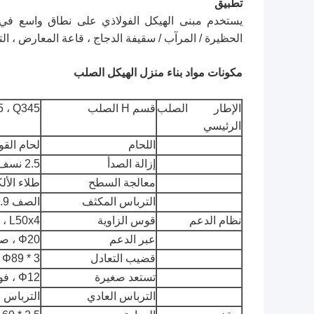
تطبيق
يستخدم مبنى الهيكل الفولاذي على نطاق واسع في 
الحظيرة / المرآب / سقيفة الدجاج ، قاعة المعارض ، التخ
مكونات مواد بناء منزل الهيكل الصلب
الإطار الصلب
قسم H الصلب
Q235 ، Q345 فولاذ 8
الرئيسي
اللحام
لحام القو
إزالة الصدأ
2.5 نسف رملي
معالجة السطح
طلاء الأل
الترباس المكثف
الصف 10.9
نظام الدعم
قوس الزاوية
L50x4 ، فولاذ Q235 ، معالج ومطلي
عبر الدعم
Φ20 ، صلب Q235 ، معالج ومطلي
قضيب التعادل
Φ89 * 3 ، فولاذ Q235 ، معالج ومطلي
تستعد صغيرة
Φ12 ، فولاذ Q235 ، معالج ومطلي
الترباس العادي
الترباس المجل