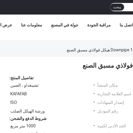
يبحث
تصل بنا
مراقبة الجودة
جولة في المصنع
معلومات عنا
عرض الو
تفاصيل المنتج:
مكان المنشأ:
تشينغداو ، الصين
اسم العلامة التجارية:
KAFAFAB
إصدار الشهادات:
ISO
رقم الموديل:
ورشة الهيكل الصلب
شروط الدفع والشحن:
الحد الأدنى لكمية:
1000 متر مربع