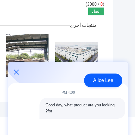
/ 3000)
0
(
منتجات أخرى
Alice Lee
مستودع هيكل فولاذ
تصنيع وتوريد مستودع
بأسعار معقولة مع
هيكل فولاذي لتصميم
4:00 PM
تصنيع دقيق وحل
إطار البوابة حسب
التسليم من نقطة
الطلب في بنين
Good day, what product are you looking 
واحدة
for?