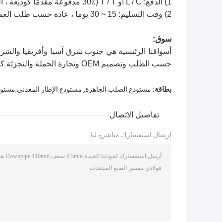
1) الدفع: L / C أو T / T (30٪ مدفوعة مقدمًا كوديعة ، الرصيد 70٪ قبل الشحن)
2) وقت التسليم: 15 ~ 30 يوما ، عادة حسب طلب العملاء
سوق:
أسواقنا الرئيسية هي جنوب شرق آسيا وأفريقيا والشر
حسب الطلب وتصميم OEM وتجارة الجملة والتجزئة كلها مقبولة.
,
بطاقة:
مستودع الصلب الجاهزة
مستودع الإطار المعدني,مستودع
تفاصيل الاتصال
إرسال استفسارك مباشرة لنا