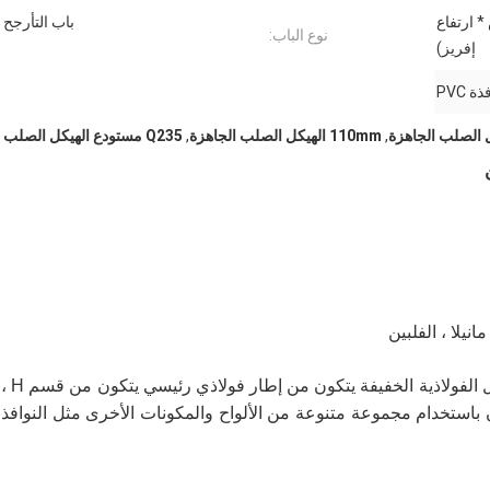
رض * ارتفاع
باب التأرجح
نوع الباب:
إفريز)
ذة PVC
,
110mm الهيكل الصلب الجاهزة
,
Q235 مستودع الهيكل الصلب
لا ، الفلبين
هو نوع جديد من نظام بناء الهياكل الفولاذية الخفيفة يتكون من إطار فولاذي رئيسي يتكون من قسم H ،
قسم U ، السقف والجدران باستخدام مجموعة متنوعة من الألواح والمكونات الأخرى مثل النوافذ