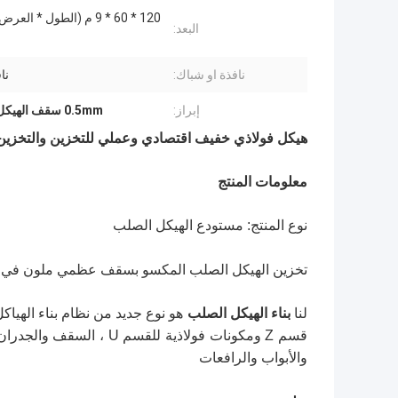
120 * 60 * 9 م (الطول * الع
البعد:
نافذة او شباك:
ناف
إبراز:
0.5mm سقف الهيكل الصلب الجاهزة
هيكل فولاذي خفيف اقتصادي وعملي للتخزين والتخزين
معلومات المنتج
نوع المنتج: مستودع الهيكل الصلب
تخزين الهيكل الصلب المكسو بسقف عظمي ملون في ماني
لنا
بناء الهيكل الصلب
قسم Z ومكونات فولاذية لل
والأبواب والرافعات