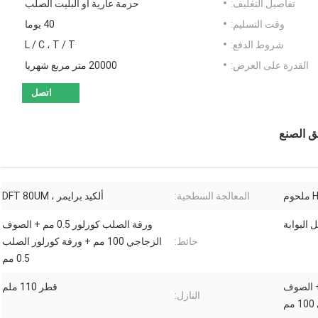
تفاصيل التغليف:
حزمة عارية أو البليت الصلب
وقت التسليم:
40 يوما
شروط الدفع:
L / C ، T / T
القدرة على العرض:
20000 متر مربع شهريا
اتصل
المعالجة السطحية:
ألكيد برايمر ، DFT 80UM
 البوابة
ورقة الصلب كورلور 0.5 مم + الصوف
حائط:
الزجاجي 100 مم + ورقة كورلور الصلب
0.5 مم
 + الصوف
قطر 110 ملم
النازل:
م