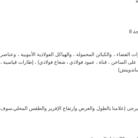
 الفضاء ، والكبائن المحمولة ، والهياكل الفولاذية الأنبوبية ، وعناصر
اسية (قسم H ملحوم مدمج ، قسم H مدلفن على الساخن ، قناة ، عمود فولاذي ، شعاع فولاذي) ، إطارات قياسية ،
ساندويتش)
رجى إعلامنا بالطول والعرض وارتفاع الإفريز والطقس المحلي.سوف