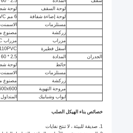
سقف
المدادة
C160 * 60 * 2.5 ، فولاذ
لوحة السقف
لوحة شطي
لوحة إضاءة شفافة
6 مم PVC سميكة (ضوء السماء)
مستلزمات
الاسمنت ا
زركشة
مصنوع من ص
مزراب
مزراب PVC أو مزراب مجلفن 2.0 مم
أسفل فطيرة
110PVC
الجدران
المدادة
C160 * 60 * 2.5 ، ف
حائط
لوحة شطي
مستلزمات
الاسمنت ا
زركشة
مصنوع من ص
مروحة التهوية
600x600 أو حجم مخص
ابواب وشبابيك
المتداول الباب / 
خصائص بناء الهيكل الصلب
1. صديقة للبيئة ، لا تنتج نفايات