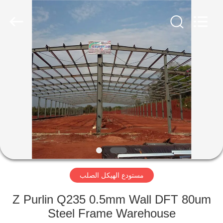
Qingdao
KaFa
Fabrication
Co.,
Ltd..
All
Rights
Reserved.
المنزل
المنتجات
فيديوهات
عرض
الواقع
مستودع الهيكل الصلب
الافتراضي
Z Purlin Q235 0.5mm Wall DFT 80um
معلومات
Steel Frame Warehouse