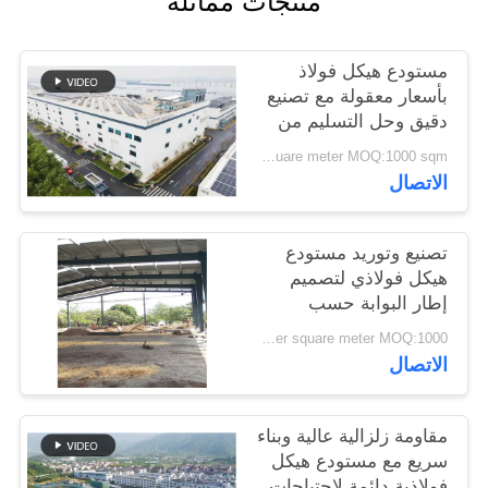
منتجات مماثلة
القضايا
مستودع هيكل فولاذ
خريطة
بأسعار معقولة مع تصنيع
دقيق وحل التسليم من
الموقع
نقطة واحدة
USD40~60 per square meter MOQ:1000 sqm
الاتصال
سياسة
الخصوصية
تصنيع وتوريد مستودع
هيكل فولاذي لتصميم
إطار البوابة حسب
الطلب في بنين
USD 20-60 per square meter MOQ:1000 مترا مربعا
الاتصال
مقاومة زلزالية عالية وبناء
سريع مع مستودع هيكل
فولاذية دائمة لاحتياجات