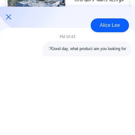
التخزين الخاصة بك
USD40~60 per square meter MOQ:1000 متر مربع
الاتصال
Alice Lee
10:43 PM
فئات شعبية
جميع
Good day, what product are you looking for?
البناء الصلب البناء
ورشة الهيكل الصلب
الهندسة المعمارية
مستودع الهيكل الصلب
الهيكلية الصلب
خدمات تصنيع الصلب
عوارض الفولاذ الهيكلي
المجلفن الصلب
مبنى معرض السيارات
المجلفن