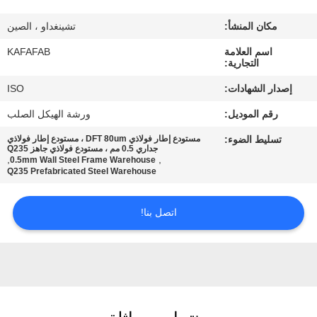
عنا
مكان المنشأ:
تشينغداو ، الصين
جولة
اسم العلامة
KAFAFAB
التجارية:
في
إصدار الشهادات:
ISO
المصنع
رقم الموديل:
ورشة الهيكل الصلب
تسليط الضوء:
مستودع إطار فولاذي DFT 80um ، مستودع إطار فولاذي
مراقبة
جداري 0.5 مم ، مستودع فولاذي جاهز Q235
,
,
0.5mm Wall Steel Frame Warehouse
الجودة
Q235 Prefabricated Steel Warehouse
اتصل بنا!
اتصل
بنا
أخبار