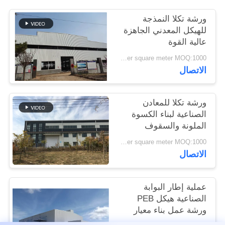
القضايا
ورشة تكلا النمذجة
للهيكل المعدني الجاهزة
خريطة
عالية القوة
الموقع
USD45~90 per square meter MOQ:1000 متر مربع
الاتصال
سياسة
ورشة تكلا للمعادن
الخصوصية
الصناعية لبناء الكسوة
الملونة والسقوف
USD45~90 per square meter MOQ:1000 متر مربع
الاتصال
عملية إطار البوابة
الصناعية هيكل PEB
ورشة عمل بناء معيار
ISO