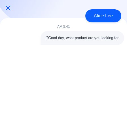
USD45~90 per square meter MOQ:1000 متر مربع
الاتصال
Alice Lee
5:41 AM
فئات شعبية
جميع
Good day, what product are you looking for?
البناء الصلب البناء
ورشة الهيكل الصلب
الهندسة المعمارية
مستودع الهيكل الصلب
الهيكلية الصلب
خدمات تصنيع الصلب
عوارض الفولاذ الهيكلي
المجلفن الصلب
مبنى معرض السيارات
المجلفن