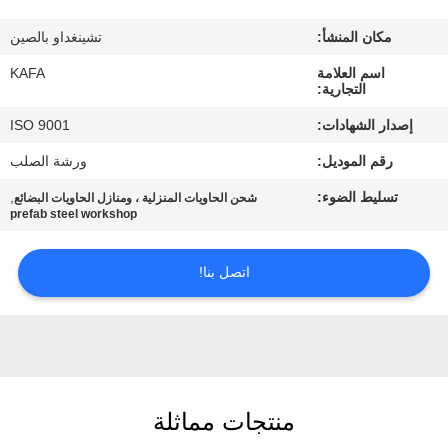
عنا
مكان المنشأ:
تشينغداو بالصين
جولة
اسم العلامة
KAFA
التجارية:
في
إصدار الشهادات:
ISO 9001
المصنع
رقم الموديل:
ورشة الصلب
تسليط الضوء:
,
شحن الحاويات المنزلية ، ومنازل الحاويات البضائع
مراقبة
prefab steel workshop
الجودة
اتصل بنا!
اتصل
بنا
أخبار
منتجات مماثلة