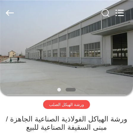
Qingdao
KaFa
Fabrication
Co.,
Ltd..
All
Rights
Reserved.
المنزل
المنتجات
فيديوهات
عرض
الواقع
ورشة الهيكل الصلب
الافتراضي
ورشة الهياكل الفولاذية الصناعية الجاهزة /
معلومات
مبنى السقيفة الصناعية للبيع