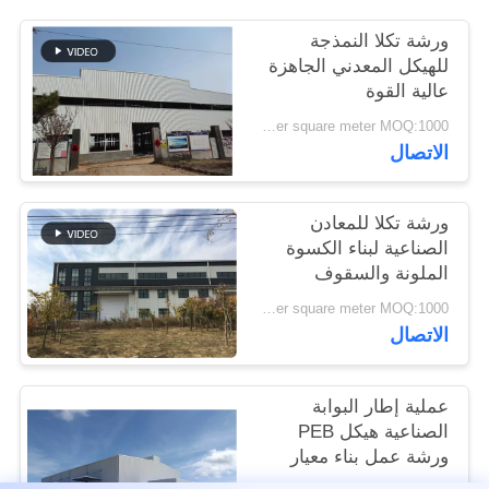
القضايا
ورشة تكلا النمذجة
للهيكل المعدني الجاهزة
خريطة
عالية القوة
الموقع
USD45~90 per square meter MOQ:1000 متر مربع
الاتصال
سياسة
ورشة تكلا للمعادن
الخصوصية
الصناعية لبناء الكسوة
الملونة والسقوف
USD45~90 per square meter MOQ:1000 متر مربع
الاتصال
عملية إطار البوابة
الصناعية هيكل PEB
ورشة عمل بناء معيار
ISO