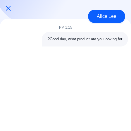
USD45~90 per square meter MOQ:1000 متر مربع
الاتصال
Alice Lee
1:15 PM
فئات شعبية
جميع
Good day, what product are you looking for?
البناء الصلب البناء
ورشة الهيكل الصلب
الهندسة المعمارية
مستودع الهيكل الصلب
الهيكلية الصلب
خدمات تصنيع الصلب
عوارض الفولاذ الهيكلي
المجلفن الصلب
مبنى معرض السيارات
المجلفن