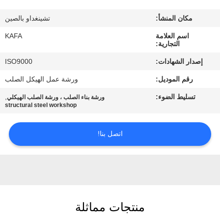
عنا
مكان المنشأ:
تشينغداو بالصين
جولة
اسم العلامة
KAFA
التجارية:
في
إصدار الشهادات:
ISO9000
المصنع
رقم الموديل:
ورشة عمل الهيكل الصلب
تسليط الضوء:
,
ورشة بناء الصلب ، ورشة الصلب الهيكلي
مراقبة
structural steel workshop
الجودة
اتصل بنا!
اتصل
بنا
أخبار
منتجات مماثلة