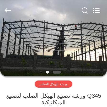
Qingdao
KaFa
Fabrication
Co.,
Ltd..
All
Rights
Reserved.
المنزل
المنتجات
فيديوهات
عرض
الواقع
ورشة الهيكل الصلب
الافتراضي
Q345 ورشة تصنيع الهيكل الصلب لتصنيع
معلومات
الميكانيكية