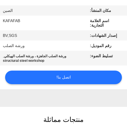
عنا
مكان المنشأ:
الصين
جولة
اسم العلامة
KAFAFAB
التجارية:
في
إصدار الشهادات:
BV,SGS
المصنع
رقم الموديل:
ورشة الصلب
تسليط الضوء:
,
ورشة الصلب الجاهزة ، ورشة الصلب الهيكلي
مراقبة
structural steel workshop
الجودة
اتصل بنا!
اتصل
بنا
أخبار
منتجات مماثلة