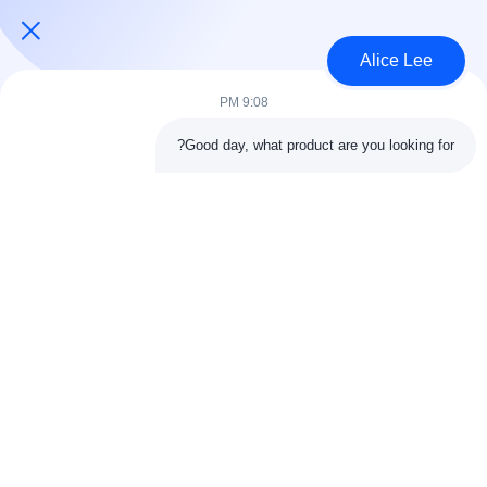
USD45~90 per square meter MOQ:1000 متر مربع
الاتصال
Alice Lee
9:08 PM
فئات شعبية
جميع
Good day, what product are you looking for?
البناء الصلب البناء
ورشة الهيكل الصلب
الهندسة المعمارية
مستودع الهيكل الصلب
الهيكلية الصلب
خدمات تصنيع الصلب
عوارض الفولاذ الهيكلي
المجلفن الصلب
مبنى معرض السيارات
المجلفن