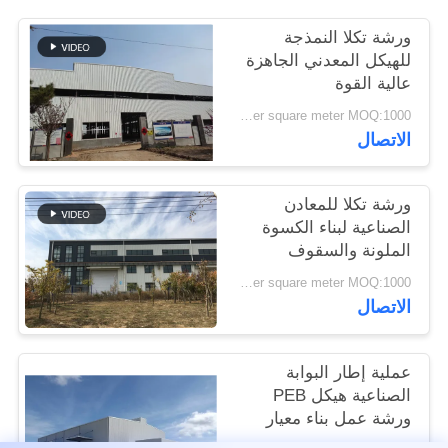
القضايا
ورشة تكلا النمذجة
للهيكل المعدني الجاهزة
خريطة
عالية القوة
الموقع
USD45~90 per square meter MOQ:1000 متر مربع
الاتصال
سياسة
ورشة تكلا للمعادن
الخصوصية
الصناعية لبناء الكسوة
الملونة والسقوف
USD45~90 per square meter MOQ:1000 متر مربع
الاتصال
عملية إطار البوابة
الصناعية هيكل PEB
ورشة عمل بناء معيار
ISO