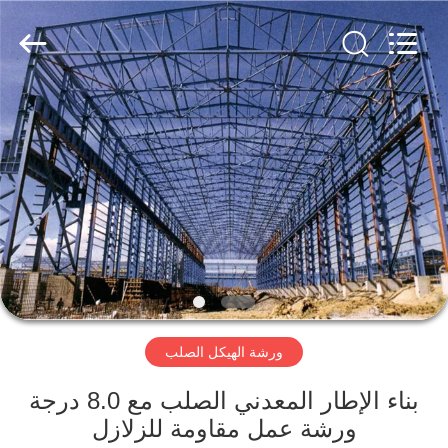
Qingdao
KaFa
Fabrication
Co.,
Ltd..
All
Rights
Reserved.
المنزل
المنتجات
فيديوهات
عرض
الواقع
ورشة الهيكل الصلب
الافتراضي
بناء الإطار المعدني الصلب مع 8.0 درجة
معلومات
ورشة عمل مقاومة للزلازل