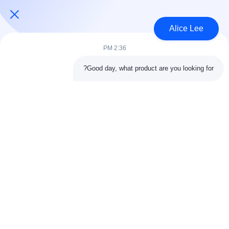
USD45~90 per square meter MOQ:1000 متر مربع
الاتصال
Alice Lee
2:36 PM
فئات شعبية
جميع
Good day, what product are you looking for?
البناء الصلب البناء
ورشة الهيكل الصلب
الهندسة المعمارية
مستودع الهيكل الصلب
الهيكلية الصلب
خدمات تصنيع الصلب
عوارض الفولاذ الهيكلي
المجلفن الصلب
مبنى معرض السيارات
المجلفن