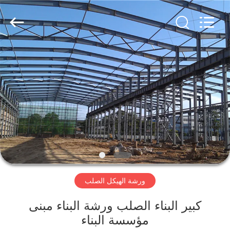
Qingdao
KaFa
Fabrication
Co.,
Ltd..
All
Rights
Reserved.
المنزل
المنتجات
فيديوهات
عرض
الواقع
ورشة الهيكل الصلب
الافتراضي
كبير البناء الصلب ورشة البناء مبنى
معلومات
مؤسسة البناء