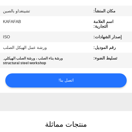
عنا
مكان المنشأ:
تشينغداو بالصين
جولة
اسم العلامة
KAFAFAB
التجارية:
في
إصدار الشهادات:
ISO
المصنع
رقم الموديل:
ورشة عمل الهيكل الصلب
تسليط الضوء:
,
ورشة بناء الصلب ، ورشة الصلب الهيكلي
مراقبة
structural steel workshop
الجودة
اتصل بنا!
اتصل
بنا
أخبار
منتجات مماثلة