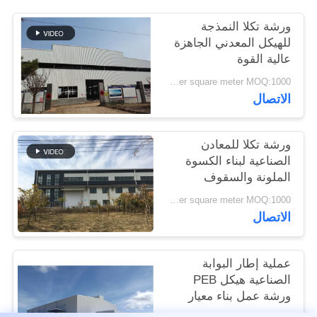
القضايا
ورشة تكلا النمذجة
للهيكل المعدني الجاهزة
خريطة
عالية القوة
الموقع
USD45~90 per square meter MOQ:1000 متر مربع
الاتصال
سياسة
ورشة تكلا للمعادن
الخصوصية
الصناعية لبناء الكسوة
الملونة والسقوف
USD45~90 per square meter MOQ:1000 متر مربع
الاتصال
عملية إطار البوابة
الصناعية هيكل PEB
ورشة عمل بناء معيار
ISO