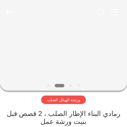
Qingdao
KaFa
Fabrication
Co.,
Ltd..
All
Rights
Reserved.
المنزل
المنتجات
فيديوهات
عرض
الواقع
ورشة الهيكل الصلب
الافتراضي
رمادي البناء الإطار الصلب ، 2 قصص قبل
معلومات
بنيت ورشة عمل