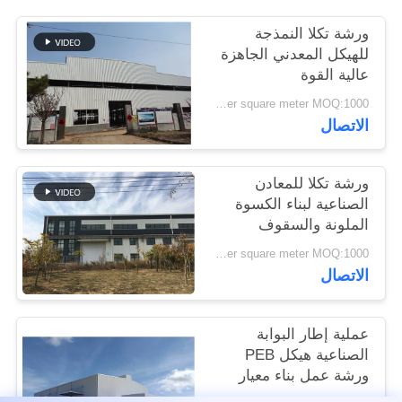
القضايا
ورشة تكلا النمذجة
للهيكل المعدني الجاهزة
خريطة
عالية القوة
الموقع
USD45~90 per square meter MOQ:1000 متر مربع
الاتصال
سياسة
ورشة تكلا للمعادن
الخصوصية
الصناعية لبناء الكسوة
الملونة والسقوف
USD45~90 per square meter MOQ:1000 متر مربع
الاتصال
عملية إطار البوابة
الصناعية هيكل PEB
ورشة عمل بناء معيار
ISO