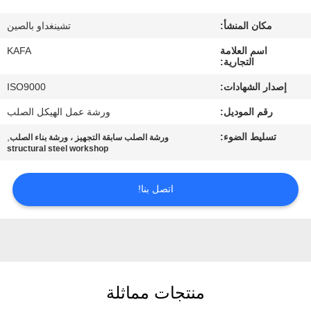
عنا
مكان المنشأ:
تشينغداو بالصين
جولة
اسم العلامة
KAFA
التجارية:
في
إصدار الشهادات:
ISO9000
المصنع
رقم الموديل:
ورشة عمل الهيكل الصلب
تسليط الضوء:
,
ورشة الصلب سابقة التجهيز ، ورشة بناء الصلب
مراقبة
structural steel workshop
الجودة
اتصل بنا!
اتصل
بنا
أخبار
منتجات مماثلة