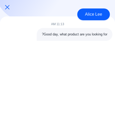
USD45~90 per square meter MOQ:1000 متر مربع
الاتصال
Alice Lee
11:13 AM
فئات شعبية
جميع
Good day, what product are you looking for?
البناء الصلب البناء
ورشة الهيكل الصلب
الهندسة المعمارية
مستودع الهيكل الصلب
الهيكلية الصلب
خدمات تصنيع الصلب
عوارض الفولاذ الهيكلي
المجلفن الصلب
مبنى معرض السيارات
المجلفن