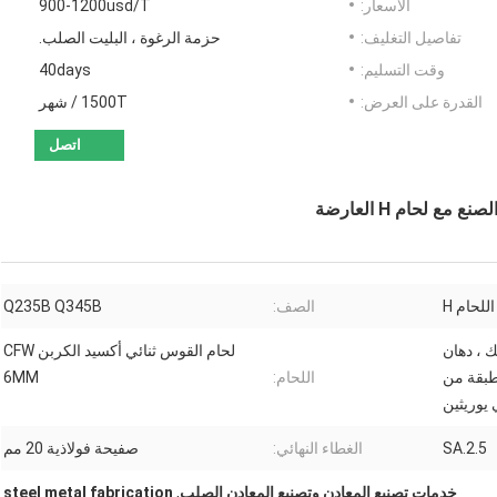
الأسعار:
900-1200usd/T
تفاصيل التغليف:
حزمة الرغوة ، البليت الصلب.
وقت التسليم:
40days
القدرة على العرض:
1500T / شهر
اتصل
ع لحام H العارضة
للحام H
الصف:
Q235B Q345B
 ، دهان
لحام القوس ثنائي أكسيد الكربن CFW
طبقة من
اللحام:
6MM
 يوريثين
SA.2.5
الغطاء النهائي:
صفيحة فولاذية 20 مم
خدمات تصنيع المعادن وتصنيع المعادن الصلب
,
steel metal fabrication