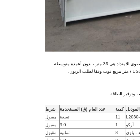
الموديل
كمية
عدد العام (ق) المستخدمة
شرط
L2030
11
تسعة
مقبول
أركو
1
3.0
مقبول
د ، ياوي
8
ثمانية
مقبول