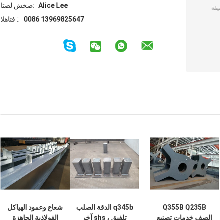
Alice Lee
اتصل شخص:
0086 13969825647
الهاتف ::
Q355B Q235B
q345b الدقة الصلب
شعاع وعمود الهياكل
الصف خدمات تصنيع
تلفيق ، shs آخر
الفولاذية الجاهزة