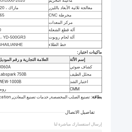
ماكينة التخريم
nch1000-2020
معالجة ثلاثية الأبعاد بالليزر
مازاك ، 220 الثاني
مخرطة CNC
65
مركز المعدات
آلة قطع الشعلة
0
آلة لحام روبوت
YD-500GR3 ، هواهينج
خط الطلاء
HAILIANHE
ماكينات اختبار:
إسم الألة
العلامة التجارية و رقم الموديل
كشاف ضوئي
8060A
محلل الطيف
Labspark 750B
اختبار الشد
WEW-1000B
CMM
روما
,
,
بطاقة:
تصنيع الصلب المخصصة
خدمات تصنيع المعادن
cation
تفاصيل الاتصال
إرسال استفسارك مباشرة لنا