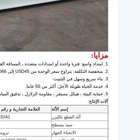
مزايا:
1. امتداد واسع: فترة واحدة أو امتدادات متعددة ، المسافة القصوى للامتداد هي 36 متر ، بدون أعمدة متوسطة.
2. منخفضة التكلفة: يتراوح سعر الوحدة من USD45 إلى USD66 / متر مربع فوب وفقا لطلب الزبون.
3. بناء سريع وسهل في التثبيت
4. خدمة الحياة طويلة الأجل: أكثر من 50 عاما.
5. حماية البيئة ، هيكل مستقر ، مقاومة الزلازل ، تدقيق المياه ، وتوفير الطاقة.
آلات الإنتاج:
إسم الألة
العلامة التجارية و رقم 
آلة القطع بالليزر
-3040
سيد مسطح
الانحناء الجهاز
تروبن