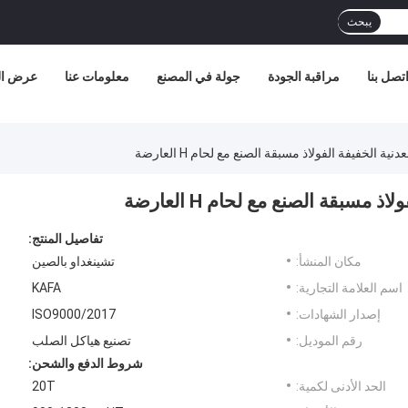
يبحث
تصل بنا
مراقبة الجودة
جولة في المصنع
معلومات عنا
عرض الو
ة الخفيفة الفولاذ مسبقة الصنع مع لحام H العارضة
مسبقة الصنع مع لحام H العارضة
تفاصيل المنتج:
مكان المنشأ:
تشينغداو بالصين
اسم العلامة التجارية:
KAFA
إصدار الشهادات:
ISO9000/2017
رقم الموديل:
تصنيع هياكل الصلب
شروط الدفع والشحن:
الحد الأدنى لكمية:
20T