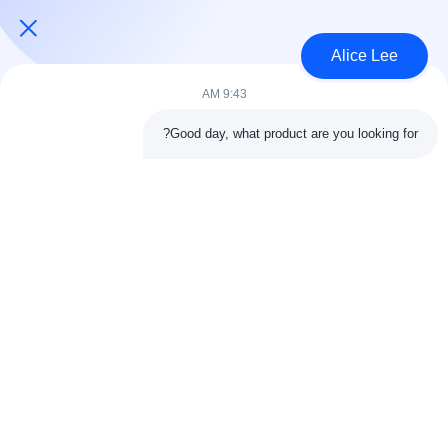
USD45~90 per square meter MOQ:1000 متر مربع
الاتصال
Alice Lee
9:43 AM
فئات شعبية
جميع
Good day, what product are you looking for?
البناء الصلب البناء
ورشة الهيكل الصلب
الهندسة المعمارية
مستودع الهيكل الصلب
الهيكلية الصلب
خدمات تصنيع الصلب
عوارض الفولاذ الهيكلي
المجلفن الصلب
مبنى معرض السيارات
المجلفن