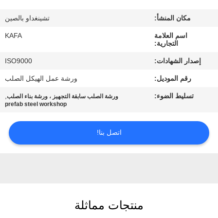
عنا
مكان المنشأ:
تشينغداو بالصين
جولة
اسم العلامة
KAFA
التجارية:
في
إصدار الشهادات:
ISO9000
المصنع
رقم الموديل:
ورشة عمل الهيكل الصلب
تسليط الضوء:
,
ورشة الصلب سابقة التجهيز ، ورشة بناء الصلب
مراقبة
prefab steel workshop
الجودة
اتصل بنا!
اتصل
بنا
أخبار
منتجات مماثلة