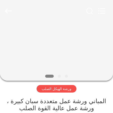
Qingdao
KaFa
Fabrication
Co.,
Ltd..
All
Rights
Reserved.
المنزل
المنتجات
فيديوهات
عرض
الواقع
ورشة الهيكل الصلب
الافتراضي
المباني ورشة عمل متعددة سبان كبيرة ،
معلومات
ورشة عمل عالية القوة الصلب