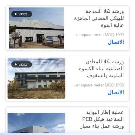
القضايا
ورشة تكلا النمذجة
للهيكل المعدني الجاهزة
خريطة
عالية القوة
الموقع
USD45~90 per square meter MOQ:1000 متر مربع
الاتصال
سياسة
ورشة تكلا للمعادن
الخصوصية
الصناعية لبناء الكسوة
الملونة والسقوف
USD45~90 per square meter MOQ:1000 متر مربع
الاتصال
عملية إطار البوابة
الصناعية هيكل PEB
ورشة عمل بناء معيار
ISO