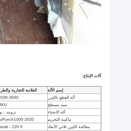
آلات الإنتاج:
إسم الألة
العلامة التجارية والطرا
آلة القطع بالليزر
2030-3040
سيد مسطح
RKU
آلة الانحناء
تروبند ، ي
ماكينة التخريم
ruPunch1000-2020
معالجة الليزر ثلاثي الأبعاد
zak ، 220 II