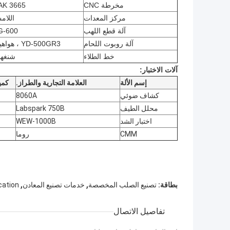
مخرطة CNC
AK 3665
مركز المعدات
اللا
آلة قطع اللهب
G-600
آلة روبوت اللحام
YD-500GR3 ، هواهينج
خط الطلاء
شنغها
آلات الاختبار:
إسم الألة
العلامة التجارية والطراز.
كمي
كشاف ضوئي
8060A
محلل الطيف
Labspark 750B
اختبار الشد
WEW-1000B
CMM
روما
,
,
بطاقة:
تصنيع الصلب المخصصة
خدمات تصنيع المعادن
cation
تفاصيل الاتصال