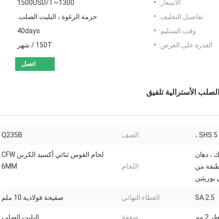
الأسعار:
1300~1500USD/T
تفاصيل التغليف:
حزمة الرغوة ، البليت الصلب.
وقت التسليم:
40days
القدرة على العرض:
150T / شهر
اتصل
لب الأسترالية تلفيق
الصف:
Q235B
 ، دهان
لحام القوس ثنائي أكسيد الكربن CFW
طبقة من
اللحام:
6MM
 يوريثين
SA.2.5
الغطاء النهائي:
صفيحة فولاذية 10 ملم
2 مم
صفقة:
البليت الصلب