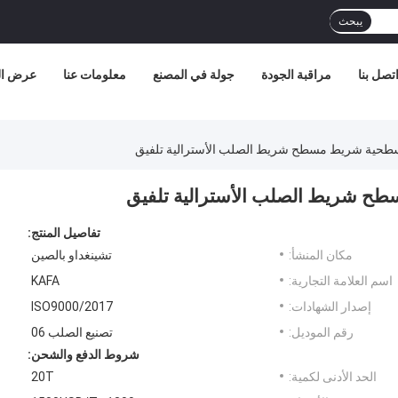
يبحث
تصل بنا
مراقبة الجودة
جولة في المصنع
معلومات عنا
عرض الو
سطحية شريط مسطح شريط الصلب الأسترالية تلفيق
طح شريط الصلب الأسترالية تلفيق
تفاصيل المنتج:
مكان المنشأ:
تشينغداو بالصين
اسم العلامة التجارية:
KAFA
إصدار الشهادات:
ISO9000/2017
رقم الموديل:
تصنيع الصلب 06
شروط الدفع والشحن:
الحد الأدنى لكمية:
20T