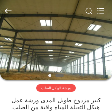
Qingdao
KaFa
Fabrication
Co.,
Ltd..
All
Rights
Reserved.
المنزل
المنتجات
فيديوهات
عرض
الواقع
ورشة الهيكل الصلب
الافتراضي
كبير مزدوج طويل المدى ورشة عمل
معلومات
هيكل الثقيلة المياه واقية من الصلب