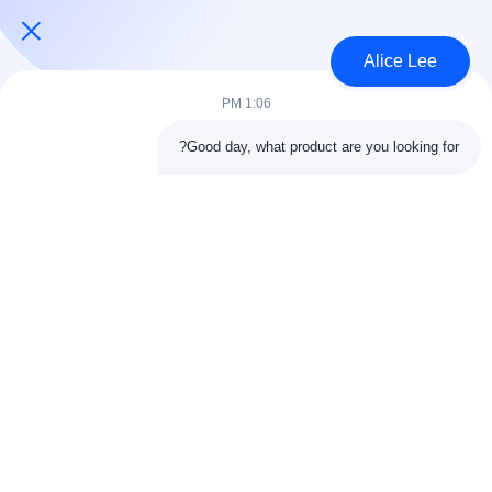
USD45~90 per square meter MOQ:1000 متر مربع
الاتصال
Alice Lee
1:06 PM
فئات شعبية
جميع
Good day, what product are you looking for?
البناء الصلب البناء
ورشة الهيكل الصلب
الهندسة المعمارية
مستودع الهيكل الصلب
الهيكلية الصلب
خدمات تصنيع الصلب
عوارض الفولاذ الهيكلي
المجلفن الصلب
مبنى معرض السيارات
المجلفن