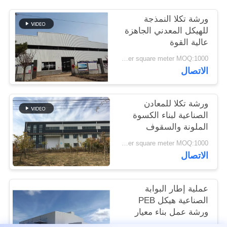
القضايا
ورشة تكلا النمذجة
للهيكل المعدني الجاهزة
خريطة
عالية القوة
الموقع
USD45~90 per square meter MOQ:1000 متر مربع
الاتصال
سياسة
ورشة تكلا للمعادن
الخصوصية
الصناعية لبناء الكسوة
الملونة والسقوف
USD45~90 per square meter MOQ:1000 متر مربع
الاتصال
عملية إطار البوابة
الصناعية هيكل PEB
ورشة عمل بناء معيار
ISO