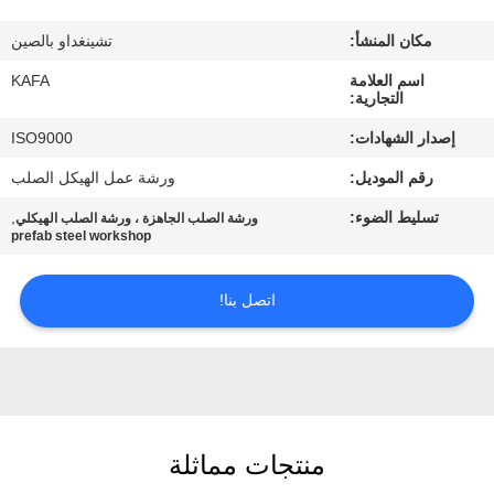
عنا
مكان المنشأ:
تشينغداو بالصين
جولة
اسم العلامة
KAFA
التجارية:
في
إصدار الشهادات:
ISO9000
المصنع
رقم الموديل:
ورشة عمل الهيكل الصلب
تسليط الضوء:
,
ورشة الصلب الجاهزة ، ورشة الصلب الهيكلي
مراقبة
prefab steel workshop
الجودة
اتصل بنا!
اتصل
بنا
أخبار
منتجات مماثلة