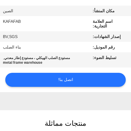
عنا
مكان المنشأ:
الصين
جولة
اسم العلامة
KAFAFAB
التجارية:
في
إصدار الشهادات:
BV,SGS
المصنع
رقم الموديل:
بناء الصلب
تسليط الضوء:
,
مستودع الصلب الهيكلي ، مستودع إطار معدني
مراقبة
metal frame warehouse
الجودة
اتصل بنا!
اتصل
بنا
أخبار
منتجات مماثلة