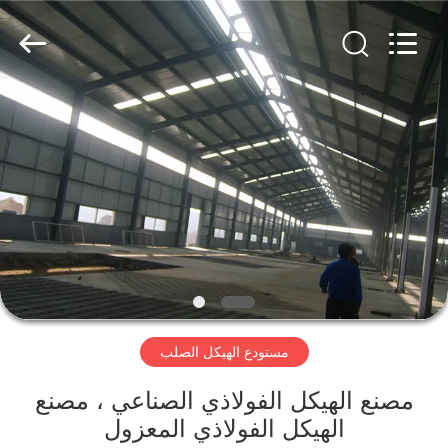
Qingdao
KaFa
Fabrication
Co.,
Ltd..
All
Rights
Reserved.
المنزل
المنتجات
فيديوهات
عرض
الواقع
مستودع الهيكل الصلب
الافتراضي
مصنع الهيكل الفولاذي الصناعي ، مصنع
معلومات
الهيكل الفولاذي المعزول