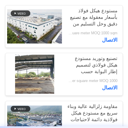
القضايا
مستودع هيكل فولاذ
بأسعار معقولة مع تصنيع
خريطة
دقيق وحل التسليم من
نقطة واحدة
الموقع
USD40~60 per square meter MOQ:1000 sqm
الاتصال
سياسة
تصنيع وتوريد مستودع
الخصوصية
هيكل فولاذي لتصميم
إطار البوابة حسب
الطلب في بنين
USD 20-60 per square meter MOQ:1000 مترا مربعا
الاتصال
مقاومة زلزالية عالية وبناء
سريع مع مستودع هيكل
فولاذية دائمة لاحتياجات
التخزين الخاصة بك